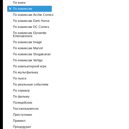
По книге
По комиксам
По комиксам Archie Comics
По комиксам Dark Horse
По комиксам DC Comics
По комиксам Dynamite
Entertainment
По комиксам Image
По комиксам Marvel
По комиксам Shogakukan
По комиксам Vertigo
По компьютерной игре
По мультфильму
По пьесе
По реальным событиям
По сериалу
По фильму
Полицейские
Постапокалипсис
Преступники
Приквел
Процедурал