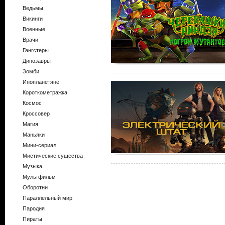
Ведьмы
Викинги
Военные
Врачи
Гангстеры
Динозавры
Зомби
Инопланетяне
Короткометражка
Космос
Кроссовер
Магия
Маньяки
Мини-сериал
Мистические существа
Музыка
Мультфильм
Оборотни
Параллельный мир
Пародия
Пираты