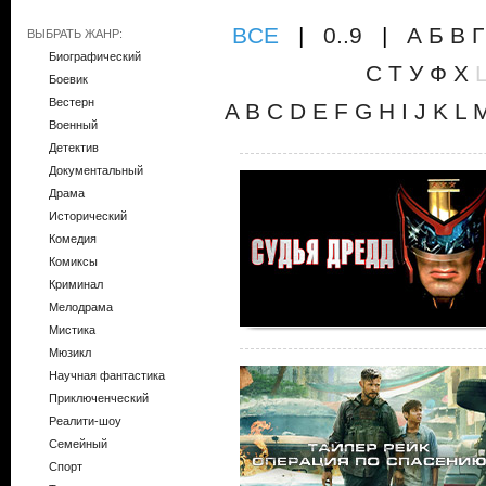
ВCE
|
0..9
|
А
Б
В
Г
ВЫБРАТЬ ЖАНР:
Биографический
С
Т
У
Ф
Х
Боевик
Вестерн
A
B
C
D
E
F
G
H
I
J
K
L
Военный
Детектив
Документальный
Драма
Исторический
Комедия
Комиксы
Криминал
Мелодрама
Мистика
Мюзикл
Научная фантастика
Приключенческий
Реалити-шоу
Семейный
Спорт