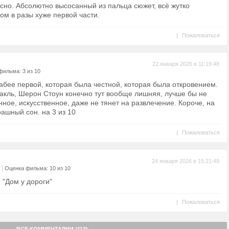
есно. Абсолютно высосанный из пальца сюжет, всё жутко
лом в разы хуже первой части.
|
Пожаловаться
22 января 2026 в 11:19:48
фильма: 3 из 10
абее первой, которая была честной, которая была откровением.
такль, Шерон Стоун конечно тут вообще лишняя, лучше бы не
нное, искусственное, даже не тянет на развлечение. Короче, на
рашный сон. на 3 из 10
|
Пожаловаться
24 января 2026 в 15:21:49
|
Оценка фильма: 10 из 10
 "Дом у дороги"
|
Пожаловаться