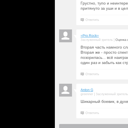
Грустно, тупо и неинтер
притянуто за уши и в це
Ответить
=Pro.Rock=
|
Заслуженный зритель
Оценка 
Вторая часть намного сл
Вторая же - просто спек
позорилась... всё наигра
один раз и забыть как ст
Ответить
Anton G
|
greenner
Заслуженный зритель
Шикарный боевик, в духе
Ответить