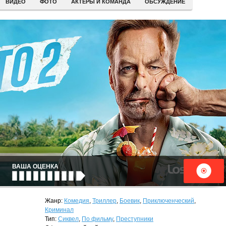
ВИДЕО
ФОТО
АКТЕРЫ И КОМАНДА
ОБСУЖДЕНИЕ
ВАША ОЦЕНКА
Жанр:
Комедия
,
Триллер
,
Боевик
,
Приключенческий
,
Криминал
Тип:
Сиквел
,
По фильму
,
Преступники