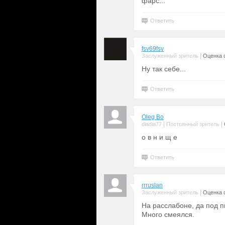
фарс...
Ответить
fsv69fsv
|
Заслуженный зритель
Оценка 
Ну так себе...
Ответить
Oleg Bo
|
|
diadia77
Постоянный зритель
о в н и щ е
Ответить
rrruslan
|
Заслуженный зритель
Оценка 
На расслабоне, да под п
Много смеялся.