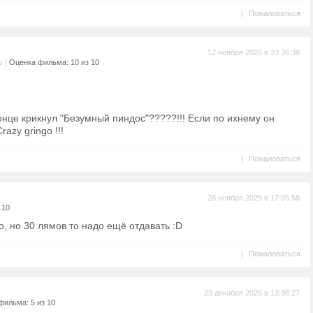
|
Пожаловаться
12 ноября 2025 в 23:36:38
|
ь
Оценка фильма: 10 из 10
онце крикнул "Безумный пиндос"?????!!! Если по ихнему он
azy gringo !!!
|
Пожаловаться
28 ноября 2025 в 17:05:58
 10
о, но 30 лямов то надо ещё отдавать :D
|
Пожаловаться
23 декабря 2025 в 13:38:27
фильма: 5 из 10