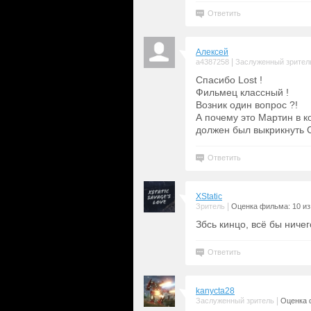
Ответить
Алексей
|
a4387258
Заслуженный зрител
Спасибо Lost !
Фильмец классный !
Возник один вопрос ?!
А почему это Мартин в к
должен был выкрикнуть Cr
Ответить
XStatic
|
Зритель
Оценка фильма: 10 из
Збсь кинцо, всё бы ничег
Ответить
kanycta28
|
Заслуженный зритель
Оценка 