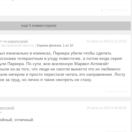
|
Пожаловаться
еще 5 комментариев
ет на
комментарий
22 августа 2023 в 21:23:23
|
|
Заслуженный зритель
Оценка фильма: 1 из 10
был изначально в комиксах, Паркера убили чтобы сделать
рсонажа толерантным в угоду повесточке, а потом когда серия
нули Паркера. По сути, всю вселенную Марвел Алтимэйт
ыли из-за того, что люди не смогли вынести что их любимого
али нигером и просто перестали читать это направление. Лосту
е за труд, но лично я такое смотреть не стану.
Пожаловаться
ментарий
25 августа 2023 в 00:58:36
ль
тойный, отличный.
Пожаловаться