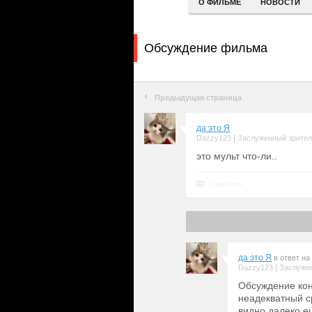
О ФИЛЬМЕ
НОВОСТИ
Обсуждение фильма
Предыдущая страница
да это Я
|
Dazzy123
Заслуженный зрите
это мульт что-ли..
Ответить
да это Я
в ответ на
|
Dazzy123
Заслуже
Обсуждение ко
неадекватный с
видно далеко е