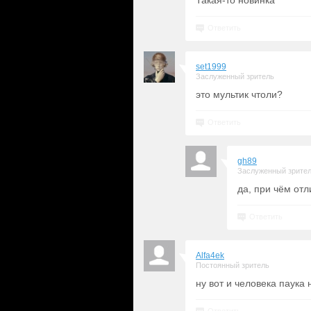
Такая-то новинка
Ответить
set1999
Заслуженный зритель
это мультик чтоли?
Ответить
gh89
Заслуженный зрите
да, при чём от
Ответить
Alfa4ek
Постоянный зритель
ну вот и человека паука