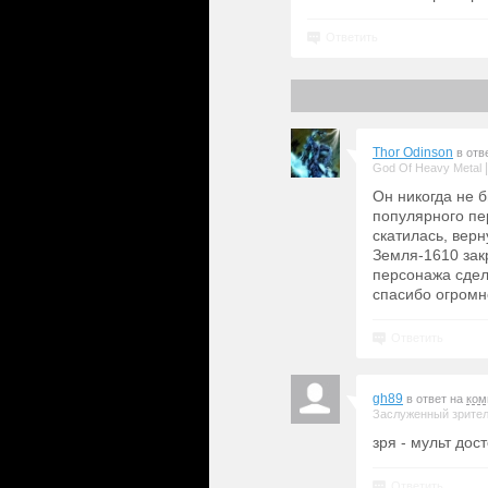
Ответить
Thor Odinson
в отв
God Of Heavy Metal
Он никогда не 
популярного пе
скатилась, вер
Земля-1610 закр
персонажа сдел
спасибо огромно
Ответить
gh89
в ответ на
ком
Заслуженный зрите
зря - мульт дос
Ответить