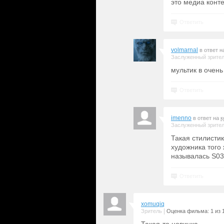
это медиа конте
Ответить
volmarnal
в ответ 
Заслуженный зрите
мультик в очень
Ответить
imenno
в ответ на
к
Заслуженный зрите
Такая стилисти
художника того
называлась S03
Ответить
xomuqiq
|
Зритель
Оценка фильма: 1 из 