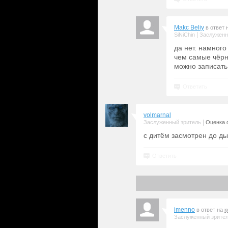
Makc Beliy
в ответ 
|
SiNiChin
Заслуженн
да нет. намног
чем самые чёрн
можно записать
Ответить
volmarnal
|
Заслуженный зритель
Оценка 
с дитём засмотрен до ды
Ответить
imenno
в ответ на
к
Заслуженный зрите