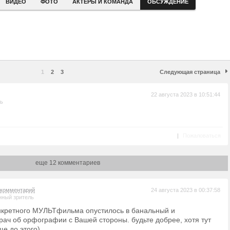
ВИДЕО
ФОТО
АКТЕРЫ И КОМАНДА
ОБСУЖДЕНИЕ
1
2
3
Следующая страница
22 августа 2023 в 10:51:44
ль
|
Пожаловаться
еще 12 комментариев
комментарий
24 августа 2023 в 00:37:58
нный зритель
нкретного МУЛЬТфильма опустилось в банальный и
рач об орфографии с Вашей стороны. будьте добрее, хотя тут
ще до этого)