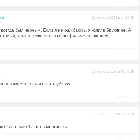
|
Пожаловаться
ims
22 августа 2023 в 14:24:20
ль
всегда был черным. Если я не ошибаюсь, я живу в Бруклине. А
оторый, кстати, тоже есть в мультфильме, по канону,
Пожаловаться
23 августа 2023 в 01:42:10
ль
рным замаскировали его голубизну.
Пожаловаться
22 августа 2023 в 13:48:25
ет? А то мне 17 гигов многовато
|
Пожаловаться