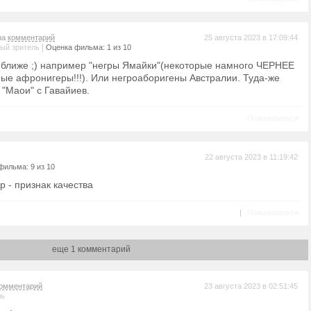
на
комментарий
25 августа 2023 в 17:09:44
|
ый зритель
Оценка фильма: 1 из 10
о ближе ;) например "негры Ямайки"(некоторые намного ЧЕРНЕЕ
ые афронигеры!!!). Или негроаборигены Австралии. Туда-же
 "Маои" с Гавайиев.
Пожаловаться
22 августа 2023 в 11:19:42
фильма: 9 из 10
р - признак качества
|
Пожаловаться
еще 1 комментарий
омментарий
23 августа 2023 в 02:51:45
ль