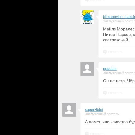
Ответить
klimanovics_maks
Заслуженный зрите
Майлз Моралес 
Питер Паркер, к
светлокожий.
Ответить
ppueblo
Заслуженный зрите
Он не негр. Чё
Ответить
superHidoi
Заслуженный зритель
А поменьше качество буд
Ответить