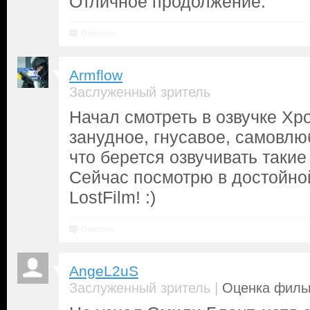
Отличное продолжение.
Ответить
Armflow
Заслуженный зритель
Начал смотреть в озвучке Хро
занудное, гнусавое, самовл
что берется озвучивать такие
Сейчас посмотрю в достойной
LostFilm! :)
Ответить
AngeL2uS
|
Заслуженный зритель
Оценка фильм