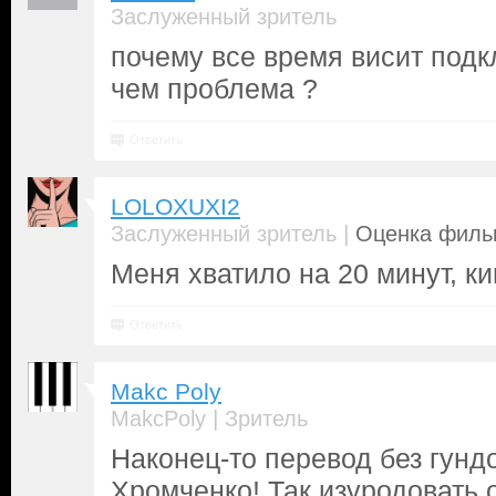
Заслуженный зритель
почему все время висит подк
чем проблема ?
Ответить
LOLOXUXI2
|
Заслуженный зритель
Оценка фильм
Меня хватило на 20 минут, к
Ответить
Makc Poly
|
MakcPoly
Зритель
Наконец-то перевод без гунд
Хромченко! Так изуродовать 