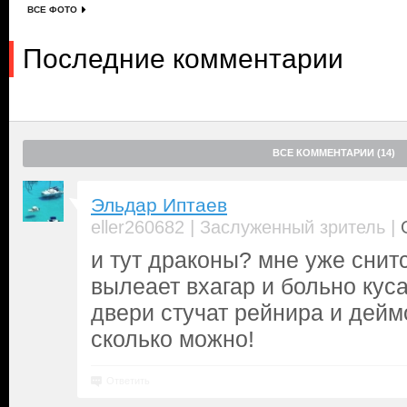
ВСЕ ФОТО
Последние комментарии
ВСЕ КОММЕНТАРИИ (14)
Эльдар Иптаев
|
|
eller260682
Заслуженный зритель
и тут драконы? мне уже снитс
вылеает вхагар и больно кусае
двери стучат рейнира и дейм
сколько можно!
Ответить