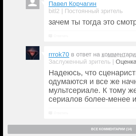
Павел Корчагин
|
bitl2
Постоянный зритель
зачем ты тогда это смо
Ответить
rrrok70
в ответ на
комментари
|
Заслуженный зритель
Оценка
Надеюсь, что сценарис
одумаются и все же нач
мультсериале. К тому же
сериалов более-менее 
Ответить
ВСЕ КОММЕНТАРИИ (14)