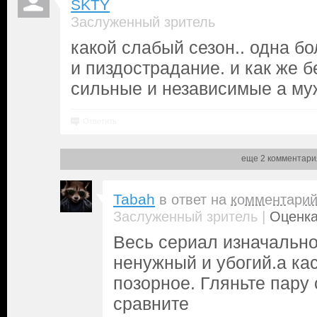
SKTY
Заслуженный зритель
какой слабый сезон.. одна б
и пиздострадание. и как же б
сильные и независимые а муж
Ответить
еще 2 комментари
Tabah
в ответ на
комментари
|
Заслуженный зритель
Оценка
Весь сериал изначальн
ненужный и убогий.а ка
позорное. Гляньте пару
сравните