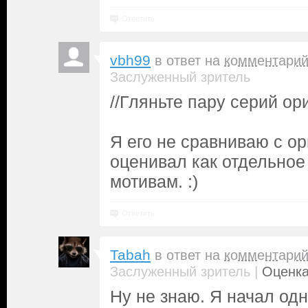
Ответить
vbh99
в ответ на
комментари
Заслуженный зритель
//Гляньте пару серий ор
Я его не сравниваю с ор
оценивал как отдельное
мотивам. :)
Ответить
Tabah
в ответ на
комментари
|
Заслуженный зритель
Оценка
Ну не знаю. Я начал од