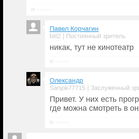
Ответить
Павел Корчагин
|
bitl2
Постоянный зритель
никак, тут не кинотеатр
Ответить
Олександр
|
Sanjok77715
Заслуженный зр
Привет. У них есть про
где можна смотреть в о
Ответить