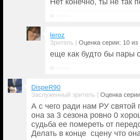
Нет конечно, ты не так 
Ответить
leroz
|
Зритель
Оценка серии: 10 из
еще как будто бы пары 
Ответить
DispeR90
|
Заслуженный зритель
Оценка серии
А с чего ради нам РУ святой
она за 3 сезона ровно 0 хоро
судьба ее помереть от передо
Делать в конце сцену что она