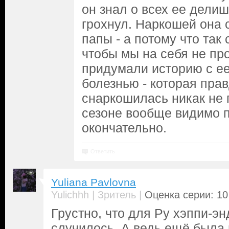
он знал о всех ее делиш
грохнул. Наркошей она 
папы - а потому что так
чтобы мы на себя не пр
придумали историю с ее
болезнью - которая прав
снаркошилась никак не 
сезоне вообще видимо 
окончательно.
Ответить
Yuliana Pavlovna
|
|
Yulichhh
Зритель
Оценка серии: 10
Грустно, что для Ру хэппи-эн
случилось. А ведь ещё была 