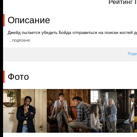
Рейтинг 
Описание
Джейд пытается убедить Бойда отправиться на поиски костей д
опасным. Джейд ищет дверь в подвале, а Джули приносит свои
…ПОДРОБНО
сердечного приступа, и Бойд и Кристи оказывают ей помощь. 
Генри выпил её кровь.
Поде
Фото