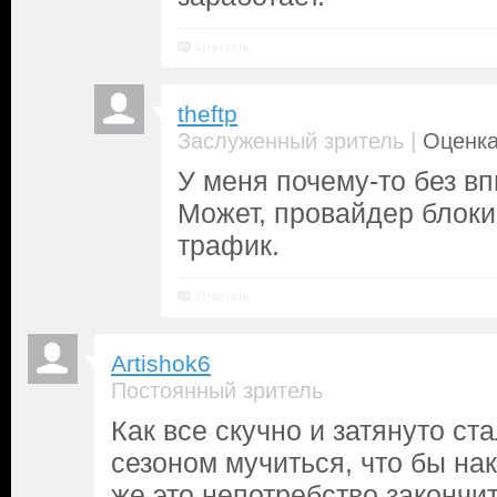
Ответить
theftp
|
Заслуженный зритель
Оценка
У меня почему-то без вп
Может, провайдер блоки
трафик.
Ответить
Artishok6
Постоянный зритель
Как все скучно и затянуто ста
сезоном мучиться, что бы нак
же это непотребство закончит