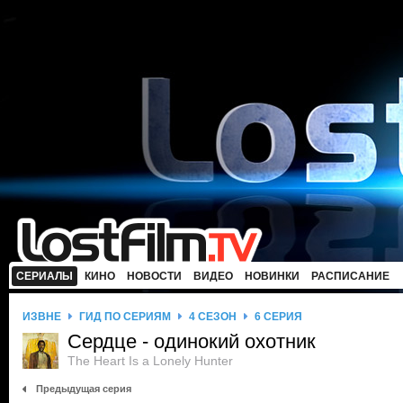
СЕРИАЛЫ
КИНО
НОВОСТИ
ВИДЕО
НОВИНКИ
РАСПИСАНИЕ
ИЗВНЕ
ГИД ПО СЕРИЯМ
4 СЕЗОН
6 СЕРИЯ
Сердце - одинокий охотник
The Heart Is a Lonely Hunter
Предыдущая серия