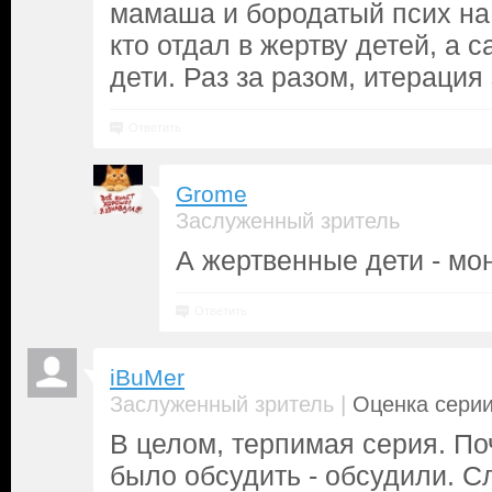
мамаша и бородатый псих на 
кто отдал в жертву детей, а 
дети. Раз за разом, итерация
Ответить
Grome
Заслуженный зритель
А жертвенные дети - мо
Ответить
iBuMer
|
Заслуженный зритель
Оценка серии
В целом, терпимая серия. По
было обсудить - обсудили. С