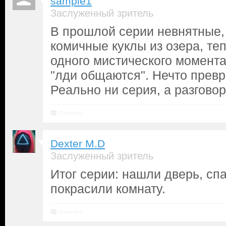
sample1
Заслуженный зритель
В прошлой серии невнятные,
комичные куклы из озера, те
одного мистического момента
"лди общаются". Нечто превр
Реально ни серия, а разгово
Ответить
Dexter M.D
Заслуженный зритель
Итог серии: нашли дверь, спа
покрасили комнату.
Ответить