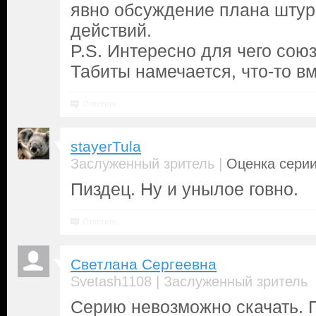
явно обсуждение плана штур
действий.
P.S. Интересно для чего сою
Табиты намечается, что-то вм
Ответить
stayerTula
|
Заслуженный зритель
Оценка серии
Пиздец. Ну и унылое говно.
Ответить
Светлана Сергеевна
|
Svetash1108
Заслуженный зритель
Серию невозможно скачать. П