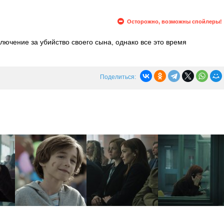
Осторожно, возможны спойлеры!
лючение за убийство своего сына, однако все это время
 навещает невестка Рейчел Миллс и показывает фотографию, на
повзрослевший сын. Дэвид собирается сбежать из тюрьмы, чтобы
дит начальник тюрьмы.
Поделиться: