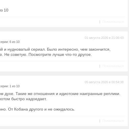
из 10
|
Пожаловаться
01 августа 2026 в 21:06:43
ерии: 6 из 10
й и нудноватый сериал. Было интересно, чем закончится,
. Не советую. Посмотрите лучше что-то другое.
|
Пожаловаться
05 августа 2026 в 00:54:38
ерии: 1 из 10
ом духе. Такие же отношения и идиотские наигранные реплики.
потом быстро надоедает.
но. От Кобана другого и не ожидалось.
|
Пожаловаться