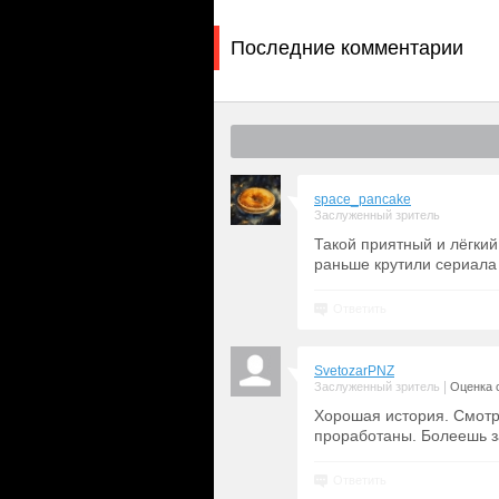
Последние комментарии
space_pancake
Заслуженный зритель
Такой приятный и лёгкий
раньше крутили сериала
Ответить
SvetozarPNZ
|
Заслуженный зритель
Оценка с
Хорошая история. Смотр
проработаны. Болеешь з
Ответить