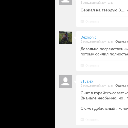
Заслуженный зритель
Сериал на твёрдую 3.... 
Ответить
Dezmonic
|
Заслуженный зритель
Оценка с
Довольно посредственны
потому осилил полностью
Ответить
815alex
|
Заслуженный зритель
Оценка с
Снят в корейско-советск
Вначале необычно, но , 
Сюжет дебильный , конеч
Ответить