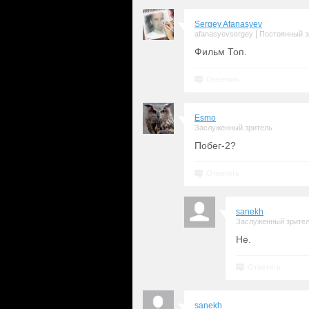
Sergey Afanasyev
|
afanasyevsergey
Постоянный з
Фильм Топ.
Ответить
Esmo
Заслуженный зритель
Побег-2?
Ответить
sanekh
Заслуженный зрите
Не.
Ответить
sanekh