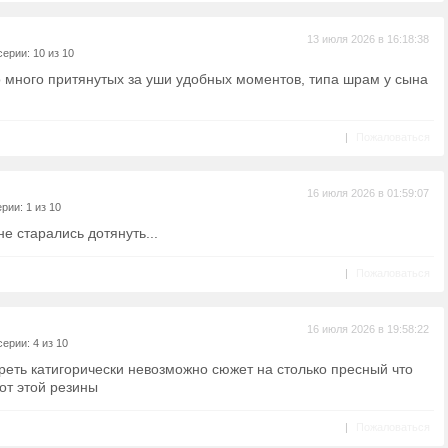
13 июля 2026 в 16:18:38
ерии: 10 из 10
о много притянутых за уши удобных моментов, типа шрам у сына
|
Пожаловаться
16 июля 2026 в 01:59:07
рии: 1 из 10
е старались дотянуть...
|
Пожаловаться
16 июля 2026 в 19:58:22
ерии: 4 из 10
еть катигорически невозможно сюжет на столько пресный что
от этой резины
|
Пожаловаться