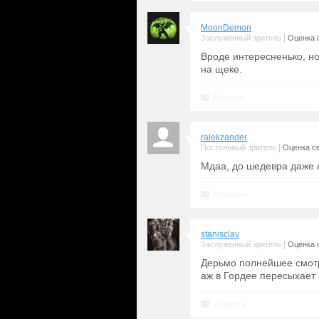
MoonDemon
|
Заслуженный зритель
Оценка с
Вроде интересненько, н
на щеке.
Ответить
ralekzander
|
Постоянный зритель
Оценка се
Мдаа, до шедевра даже н
Ответить
stanisclav
|
Заслуженный зритель
Оценка с
Дерьмо полнейшее смотр
аж в Гордее пересыхает 
Ответить