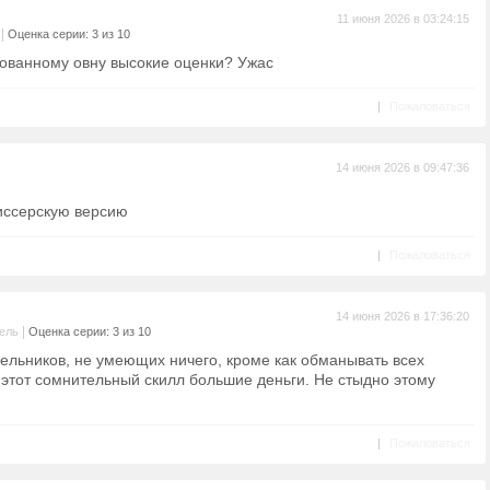
11 июня 2026 в 03:24:15
|
Оценка серии: 3 из 10
рованному овну высокие оценки? Ужас
|
Пожаловаться
14 июня 2026 в 09:47:36
жиссерскую версию
|
Пожаловаться
14 июня 2026 в 17:36:20
|
ель
Оценка серии: 3 из 10
ельников, не умеющих ничего, кроме как обманывать всех
 этот сомнительный скилл большие деньги. Не стыдно этому
|
Пожаловаться