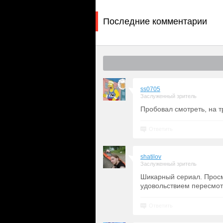
Последние комментарии
ss0705
Заслуженный зритель
Пробовал смотреть, на т
Ответить
shatilov
Заслуженный зритель
Шикарный сериал. Просм
удовольствием пересмот
Ответить