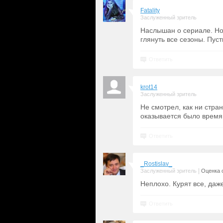
Fatality
Заслуженный зритель
Наслышан о сериале. Но 
глянуть все сезоны. Пусть
Ответить
krot14
Заслуженный зритель
Не смотрел, как ни стран
оказывается было время
Ответить
_Rostislav_
|
Заслуженный зритель
Оценка с
Неплохо. Курят все, даже
Ответить