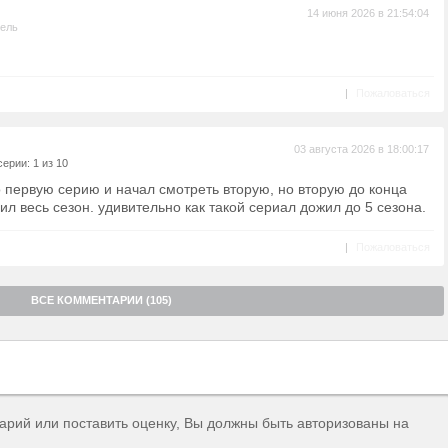
14 июня 2026 в 21:54:04
тель
|
Пожаловаться
03 августа 2026 в 18:00:17
ерии: 1 из 10
 первую серию и начал смотреть вторую, но вторую до конца
ил весь сезон. удивительно как такой сериал дожил до 5 сезона.
|
Пожаловаться
ВСЕ КОММЕНТАРИИ (105)
тарий или поставить оценку, Вы должны быть авторизованы на