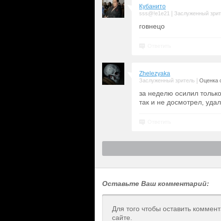
Кубанито
|
sss@!e1e21
Заслуженный зри
говнецо
Ответить
Zhelezyaka
|
Заслуженный зритель
Оценка с
за неделю осилил только
так и не досмотрел, удал
Ответить
Оставьте Ваш комментарий:
Для того чтобы оставить коммен
сайте.