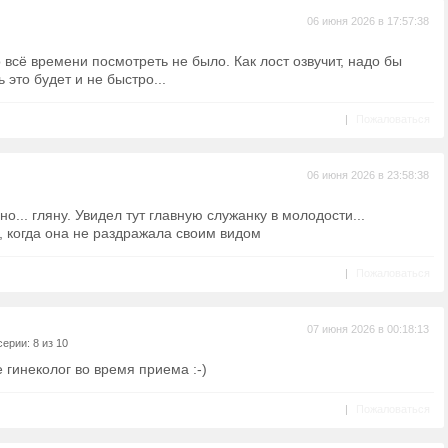
06 июня 2026 в 17:57:38
всё времени посмотреть не было. Как лост озвучит, надо бы
 это будет и не быстро...
|
Пожаловаться
06 июня 2026 в 23:58:38
но... гляну. Увидел тут главную служанку в молодости...
, когда она не раздражала своим видом
|
Пожаловаться
07 июня 2026 в 00:18:13
ерии: 8 из 10
 гинеколог во время приема :-)
|
Пожаловаться