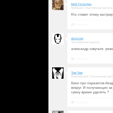
Мой Господин
|
MyMaster
Постоянный зритель
Кто ставит этому кастри
Ответить
des1roer
Заслуженный зритель
александр озвучьте. ре
Ответить
Тим Тим
|
Rotefrakcion1
Постоянный зрит
Кино про паразитов-безд
вокруг. И получающих за
гумну время уделять ?
Ответить