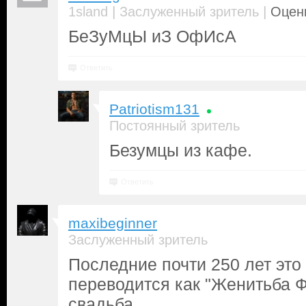
|
|
1sland
Заслуженный зритель
Оценк
БеЗуМцЫ иЗ ОфИсА
Ответить
Patriotism131
Постоянный зритель
Безумцы из кафе.
Ответить
maxibeginner
Заслуженный зритель
Последние почти 250 лет это
переводится как "Женитьба Фи
свадьба.