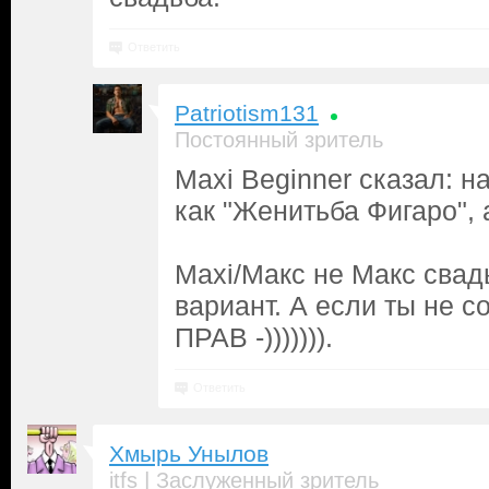
Ответить
Patriotism131
Постоянный зритель
Maxi Beginner сказал: 
как "Женитьба Фигаро", 
Maxi/Макс не Макс сва
вариант. А если ты не с
ПРАВ -))))))).
Ответить
Хмырь Унылов
|
itfs
Заслуженный зритель