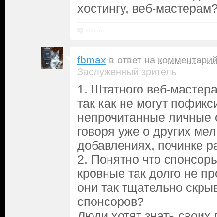
хостингу, веб-мастерам
Ответить
fbmax
в ответ на
комментари
Заслуженный зритель
1. Штатного веб-мастера
так как не могут пофик
непрочитанные личные 
говоря уже о других ме
добавлениях, починке р
2. Понятно что спонсоры
кровные так долго не п
они так тщательно скры
спонсоров?
Люди хотят знать своих 