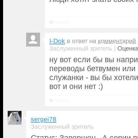
Ответить
I-Dok
в ответ на
комментарий
|
Заслуженный зритель
Оценка
ну вот если бы вы напр
переводы бетвумен или
служанки - вы бы хотел
вот и они нет :)
Ответить
sergei78
Заслуженный зритель
Статус: Завершен. А серии в