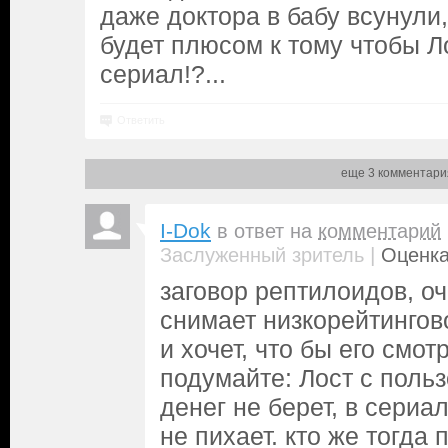
даже доктора в бабу всунули,
будет плюсом к тому чтобы Л
сериал!?...
Ответить
еще 3 комментари
I-Dok
в ответ на
комментарий
|
Заслуженный зритель
Оценка
заговор рептилоидов, оч
снимает низкорейтингов
и хочет, что бы его смот
подумайте: Лост с поль
денег не берет, в сериа
не пихает. кто же тогда 