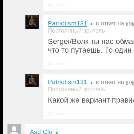
Ответить
Patriotism131
в ответ на
ко
Постоянный зритель
Sergei/Волк ты нас обм
что то путаешь. То один
Ответить
Patriotism131
в ответ на
ко
Постоянный зритель
Какой же вариант прави
Ответить
Asd Cfg