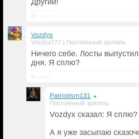
Другий!
Ответить
Vozdyx
|
Vozdyx777
Постоянный зритель
Ничего себе. Лосты выпусти
дня. Я сплю?
Ответить
Patriotism131
Постоянный зритель
Vozdyx сказал: Я сплю?
А я уже засыпаю сказоч