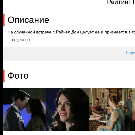
Рейтинг 
Описание
На случайной встрече с Рэйчел Дон целует ее и признается в т
устраивают вечеринку в честь ее дня рождения. Соседка Бэтти 
…ПОДРОБНО
себя комфортно на празднике, а Дон резко уходит и возвращае
подарок дочери.
Поде
Фото