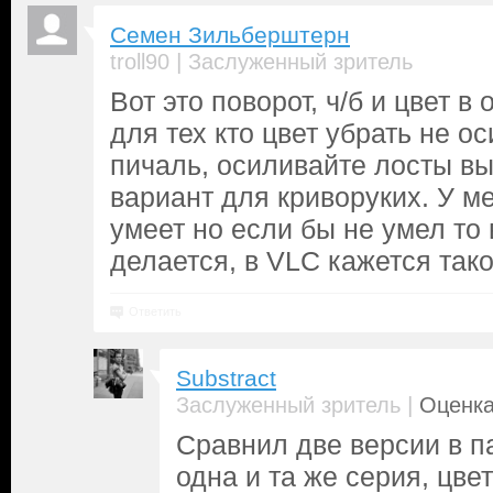
Семен Зильберштерн
|
troll90
Заслуженный зритель
Вот это поворот, ч/б и цвет в
для тех кто цвет убрать не ос
пичаль, осиливайте лосты в
вариант для криворуких. У м
умеет но если бы не умел то 
делается, в VLC кажется тако
Ответить
Substract
|
Заслуженный зритель
Оценка
Сравнил две версии в па
одна и та же серия, цве