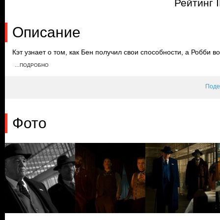
Рейтинг 
Описание
Кэт узнает о том, как Бен получил свои способности, а Робби в
истории о Пауке и битве Лейдена. Он обнаруживает, что все, к
…ПОДРОБНО
доктору Фабер. Пока Робби допрашивает ее, Бен крадет медиц
что ее пациенты могут умереть.
Поде
Фото