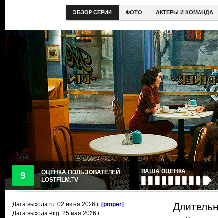
ОБЗОР СЕРИИ
ФОТО
АКТЕРЫ И КОМАНДА
ВАША ОЦЕНКА
ОЦЕНКА ПОЛЬЗОВАТЕЛЕЙ
9
LOSTFILM.TV
Дата выхода ru:
02 июня 2026
г.
[proper]
Длительн
Дата выхода eng: 25 мая 2026 г.