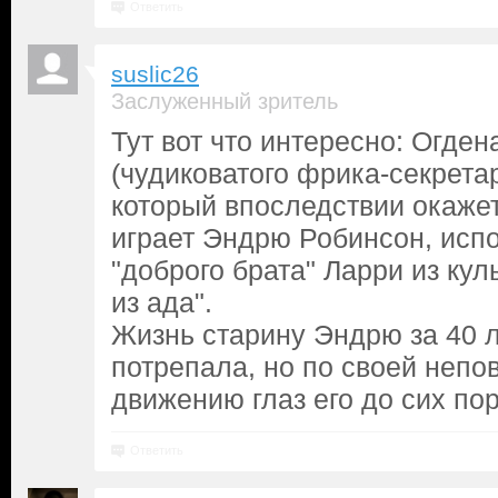
Ответить
suslic26
Заслуженный зритель
Тут вот что интересно: Огде
(чудиковатого фрика-секрета
который впоследствии окаже
играет Эндрю Робинсон, исп
"доброго брата" Ларри из кул
из ада".
Жизнь старину Эндрю за 40 л
потрепала, но по своей непо
движению глаз его до сих пор
Ответить