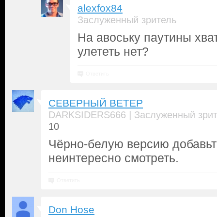
alexfox84
Заслуженный зритель
На авоську паутины хва
улететь нет?
Ответить
СЕВЕРНЫЙ ВЕТЕР
|
DARKSIDERS666
Заслуженный зри
10
Чёрно-белую версию добавьте
неинтересно смотреть.
Ответить
Don Hose