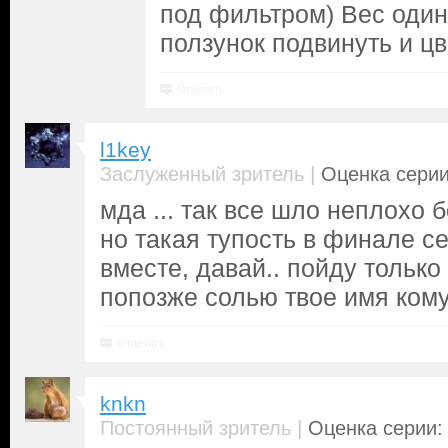
под фильтром) Вес один 
ползунок подвинуть и цве
Ответить
l1key
|
Заслуженный зритель
Оценка серии
мда ... так все шло неплохо 
но такая тупость в финале с
вместе, давай.. пойду тольк
попозже солью твое имя кому
Ответить
knkn
|
Постоянный зритель
Оценка серии: 