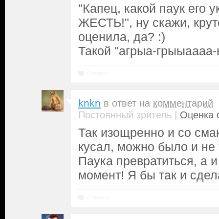
"Капец, какой паук его у
ЖЕСТЬ!", ну скажи, кру
оценила, да? :)
Такой "агрыа-грыыаааа-ы
Ответить
knkn
в ответ на
комментарий
|
Постоянный зритель
Оценка с
Так изощренно и со смак
кусал, можно было и не 
Паука превратиться, а и
момент! Я бы так и сдел
Ответить