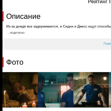
Рейтинг 
Описание
Из-за дождя все задерживается, и Сидни и Джесс ищут способ
каждого столика. Маркус становится раздражительным по отно
…ПОДРОБНО
справиться со своей тревожностью. Когда первые посетители 
работу кухни.
Поде
Фото