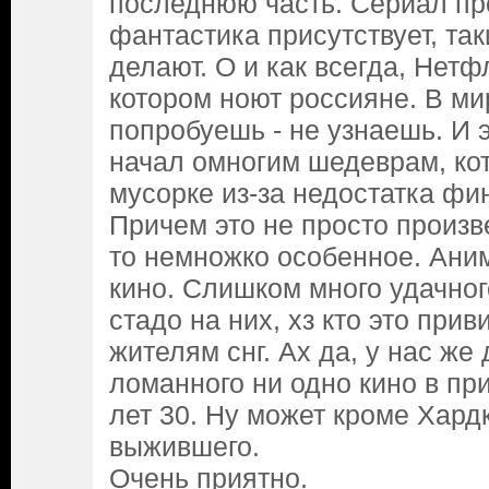
последнюю часть. Сериал пр
фантастика присутствует, так
делают. О и как всегда, Нетф
котором ноют россияне. В м
попробуешь - не узнаешь. И 
начал омногим шедеврам, ко
мусорке из-за недостатка фи
Причем это не просто произве
то немножко особенное. Ани
кино. Слишком много удачног
стадо на них, хз кто это при
жителям снг. Ах да, у нас же
ломанного ни одно кино в пр
лет 30. Ну может кроме Хард
выжившего.
Очень приятно.