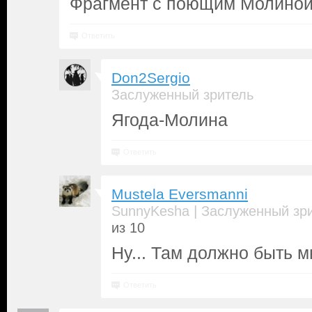
Фрагмент с поющим Молиной
Ответить
Don2Sergio
Заслуженный зритель
Ягода-Молина
Ответить
Mustela Eversmanni
|
SunnyKesha
Заслуженный зр
из 10
Ну... Там должно быть 
Ответить