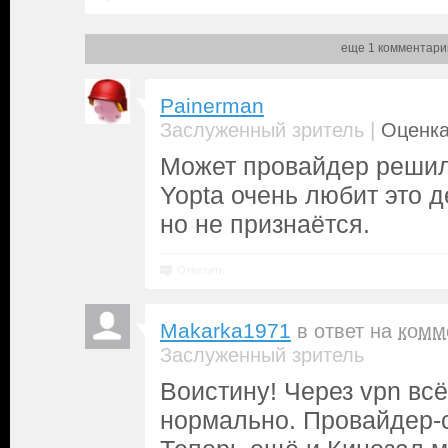
еще 1 комментари
Painerman
|
Заслуженный зритель
Оценка
Может провайдер решил
Yopta очень любит это де
но не признаётся.
Ответить
Makarka1971
в ответ на
комм
Заслуженный зритель
Воистину! Через vpn всё
нормально. Провайдер-с