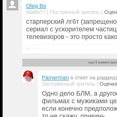
Oleg Bo
|
|
diadia77
Постоянный зритель
Оцен
старперский лгбт (запрещено
сериал с ускорителем части
телевизоров - это просто како
Ответить
еще 9 комментари
Painerman
в ответ на
коммен
|
Заслуженный зритель
Оценка
Одно дело БЛМ, а друго
фильмах с мужиками цел
если конечно предположу
то не скажу, прикинь.