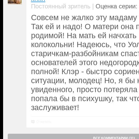
|
Постоянный зритель
Оценка серии: 
Совсем не жалко эту мадаму 
Так ей и надо! О матери она 
родимой! На мать ей начхать
колокольни! Надеюсь, что Уо
старичкам-разбойникам спаст
основателей этого недогородк
полной! Клэр - быстро сорие
ситуации, молодец! Но, я бы 
увиденного, просто потеряла
попала бы в психушку, так ч
заслуживает!
Ответить
ВСЕ КОММЕНТАРИИ (31)