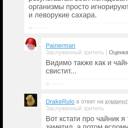
организмы просто игнорируют
и леворукие сахара.
Ответить
Painerman
|
Заслуженный зритель
Оценка
Видимо также как и чайн
свистит...
Ответить
DrakeRulo
в ответ на
коммент
Заслуженный зритель
Вот кстати про чайник я
заметил, а потом вспомн