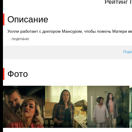
Рейтинг 
Описание
Уолли работает с доктором Мансуром, чтобы помочь Матери ве
Сэм снова пытается сбежать, а Джуди и Рене приходят ему на 
…ПОДРОБНО
начала переливание крови Матери, в то время как герои сбегаю
Поде
Фото