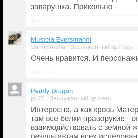
заварушка. Прикольно
Ответить
Mustela Eversmanni
|
SunnyKesha
Заслуженный зритель
Очень нравится. И персонаж
Ответить
Pearly Dragon
|
pd27
Заслуженный зритель
Интересно, а как кровь Мате
там все белки праворукие - 
взаимодйствовать с земной ж
результавтам всех иследован