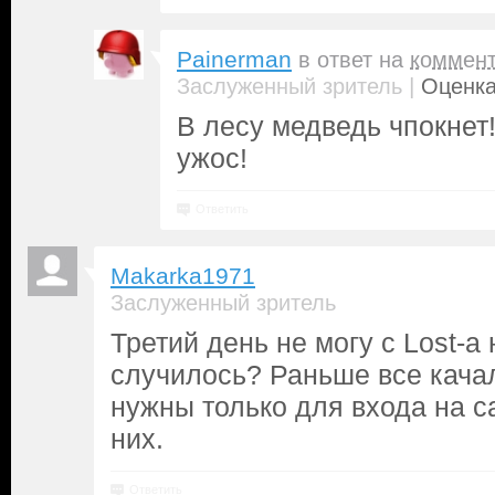
Painerman
в ответ на
коммен
|
Заслуженный зритель
Оценка
В лесу медведь чпокнет!
ужос!
Ответить
Makarka1971
Заслуженный зритель
Третий день не могу с Lost-а 
случилось? Раньше все кача
нужны только для входа на са
них.
Ответить