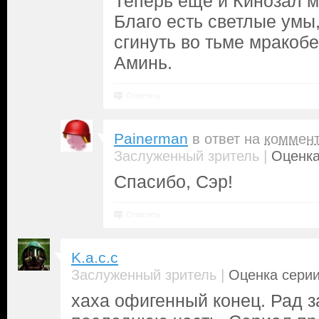
Теперь ещё и Кинозал м
Благо есть светлые умы,
сгинуть во тьме мракоб
Аминь.
Ответить
Painerman
в ответ на
коммен
|
Заслуженный зритель
Оценка
Спасибо, Сэр!
Ответить
K.a.c.c
|
Заслуженный зритель
Оценка серии
хаха офигенный конец. Рад з