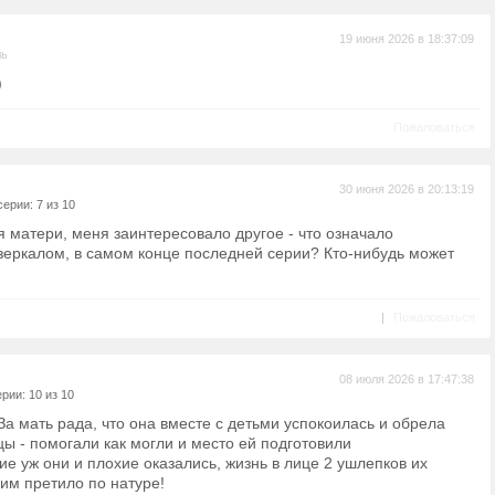
19 июня 2026 в 18:37:09
ль
)
Пожаловаться
30 июня 2026 в 20:13:19
ерии: 7 из 10
 матери, меня заинтересовало другое - что означало
зеркалом, в самом конце последней серии? Кто-нибудь может
|
Пожаловаться
08 июля 2026 в 17:47:38
рии: 10 из 10
а мать рада, что она вместе с детьми успокоилась и обрела
цы - помогали как могли и место ей подготовили
ие уж они и плохие оказались, жизнь в лице 2 ушлепков их
 им претило по натуре!