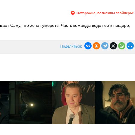
Осторожно, возможны спойлеры!
ает Сэму, что хочет умереть. Часть команды ведет ее к пещере,
задержать Шоу. Арт вынужден сообщить Аннелиз, где находится
Джуди. Пас и Рене встречают Хэнка, который решает им помочь.
Поделиться: