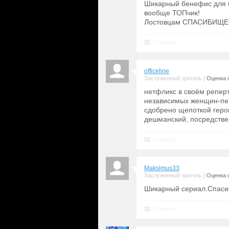
Шикарный бенефис для 
вообще ТОПчик!
Лостовцам СПАСИБИЩЕ, ч
Ответить
officeline
|
Заслуженный зритель
Оценка с
нетфликс в своём реперт
независимых женщин-пен
сдобрено щепоткой герон
дешманский, посредстве
Ответить
Maksimus33
|
Заслуженный зритель
Оценка с
Шикарный сериал.Спас
Ответить