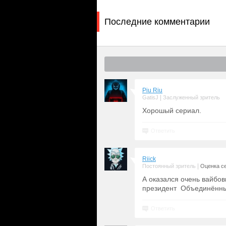
Последние комментарии
Piu Riu
|
GatisJ
Заслуженный зритель
Хорошый сериал.
Ответить
Riick
|
Постоянный зритель
Оценка се
А оказался очень вайбовы
президент Объединённы
Ответить