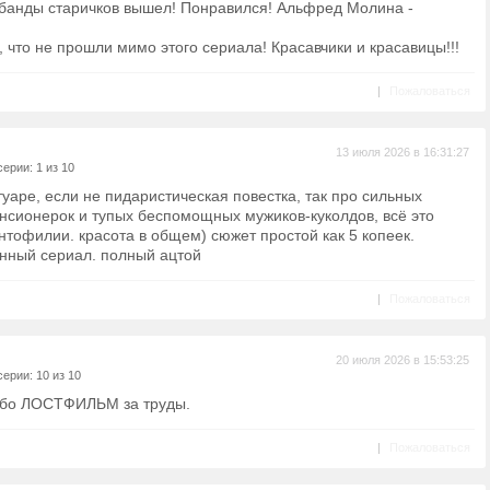
банды старичков вышел! Понравился! Альфред Молина -
то не прошли мимо этого сериала! Красавчики и красавицы!!!
|
Пожаловаться
13 июля 2026 в 16:31:27
ерии: 1 из 10
уаре, если не пидаристическая повестка, так про сильных
сионерок и тупых беспомощных мужиков-куколдов, всё это
тофилии. красота в общем) сюжет простой как 5 копеек.
нный сериал. полный ацтой
|
Пожаловаться
20 июля 2026 в 15:53:25
ерии: 10 из 10
ибо ЛОСТФИЛЬМ за труды.
|
Пожаловаться