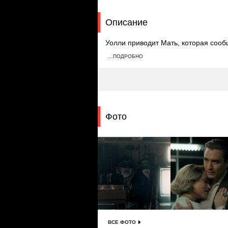
Описание
Уолли приводит Мать, которая сообщ
пока Арт и Джуди остаются, чтобы 
…ПОДРОБНО
Мать, чтобы она перестала мучить 
Фото
ВСЕ ФОТО