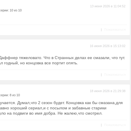
13 июня 2026 в 11:04:52
ерии: 10 из 10
|
Пожаловаться
16 июня 2026 в 15:13:02
Даффнер тяжеловато. Что в Странных делах ее смазали, что тут.
л годный, но концовка все портит опять.
|
Пожаловаться
18 июня 2026 в 21:29:38
ерии: 8 из 10
чается. Думал,что 2 сезон будет. Концовка как бы смазана,для
равно хороший сериал,и с посылом и забавные старики
ло на подвиги во имя добра. Не жалею,что смотрел.
|
Пожаловаться