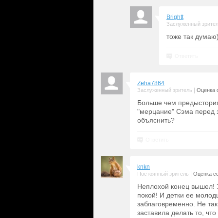
Brightt
Заслуженный зрите
тоже так думаю
Ответить
Zeha7864
|
Заслуженный зритель
Оценка с
Больше чем предыстория
"мерцание" Сэма перед 
объяснить?
Ответить
knkn
|
Постоянный зритель
Оценка се
Неплохой конец вышел! З
покой! И детки ее молод
заблаговременно. Не так
заставила делать то, что