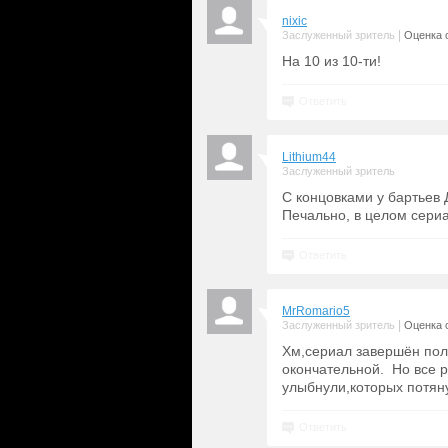
nixic
|
Заслуженный зритель
Оценка с
На 10 из 10-ти!
Ответить
Lithium44
Заслуженный зритель
С концовками у бартьев 
Печально, в целом сериа
Ответить
MrRomario5
|
Заслуженный зритель
Оценка с
Хм,сериал завершён полу
окончательной. Но все 
улыбнули,которых потяну
Ответить