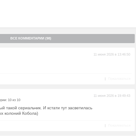
ВСЕ КОММЕНТАРИИ (98)
11 июня 2026 в 13:46:50
|
Пожаловаться
11 июня 2026 в 19:49:43
рии: 10 из 10
й такой сериальчик. И кстати тут засветилась
х колоний Кобола)
|
Пожаловаться