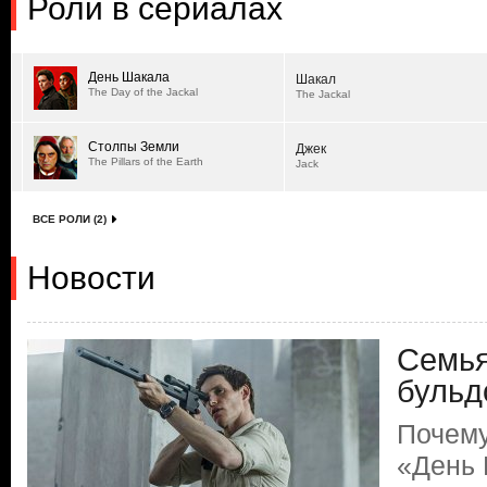
Роли в сериалах
День Шакала
Шакал
The Day of the Jackal
The Jackal
Столпы Земли
Джек
The Pillars of the Earth
Jack
ВСЕ РОЛИ (2)
Новости
Семья
бульд
Почему
«День