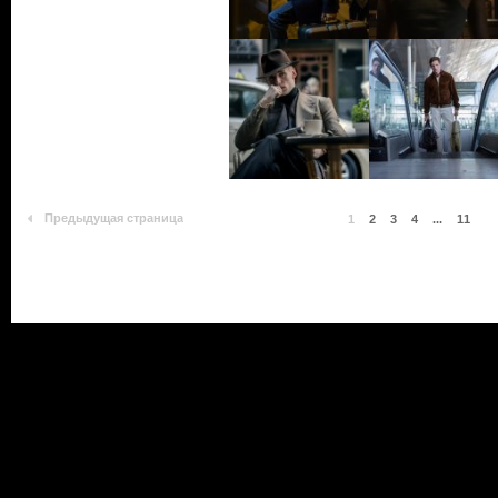
Предыдущая страница
1
2
3
4
...
11