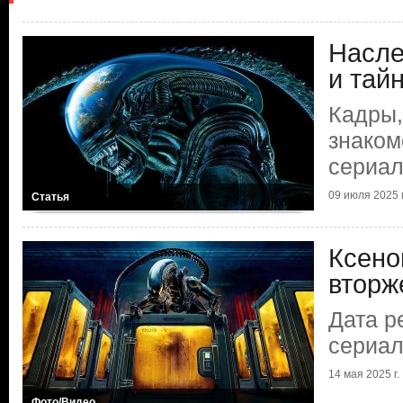
Насле
и тай
Кадры,
знаком
сериал
09 июля 2025 г
Статья
Ксено
вторж
Дата р
сериал
14 мая 2025 г.
Фото/Видео