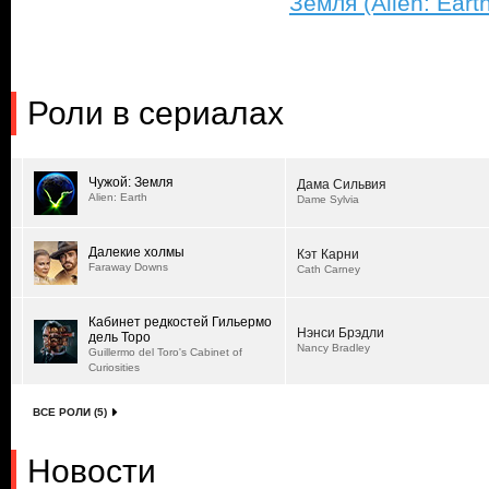
Земля (Alien: Eart
Роли в сериалах
Чужой: Земля
Дама Сильвия
Alien: Earth
Dame Sylvia
Далекие холмы
Кэт Карни
Faraway Downs
Cath Carney
Кабинет редкостей Гильермо
Нэнси Брэдли
дель Торо
Nancy Bradley
Guillermo del Toro's Cabinet of
Curiosities
ВСЕ РОЛИ (5)
Новости