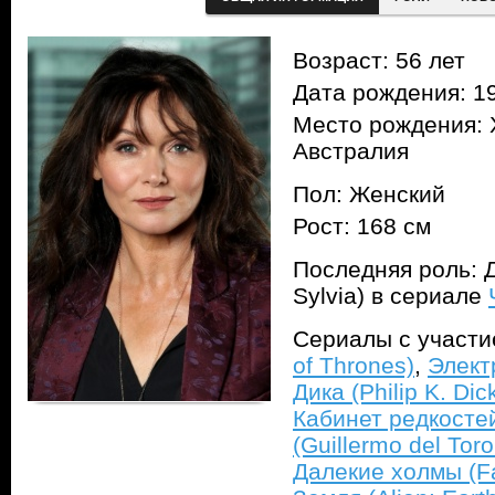
Возраст: 56 лет
Дата рождения: 1
Место рождения: 
Австралия
Пол: Женский
Рост: 168 см
Последняя роль: 
Sylvia) в сериале
Сериалы с участ
of Thrones)
,
Элект
Дика (Philip K. Dic
Кабинет редкосте
(Guillermo del Toro
Далекие холмы (F