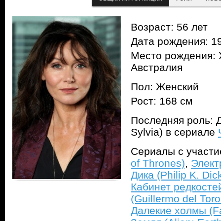
Возраст: 56 лет
Дата рождения: 1
Место рождения: 
Австралия
Пол: Женский
Рост: 168 см
Последняя роль: 
Sylvia) в сериале
Сериалы с участ
of Thrones)
,
Элект
Дика (Philip K. Dic
Кабинет редкосте
(Guillermo del Toro
Далекие холмы (F