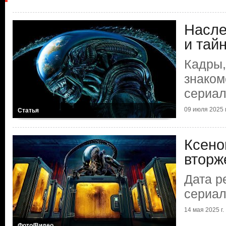
Насле
и тай
Кадры,
знаком
сериал
09 июля 2025 г
Статья
Ксено
вторж
Дата р
сериал
14 мая 2025 г.
Фото/Видео