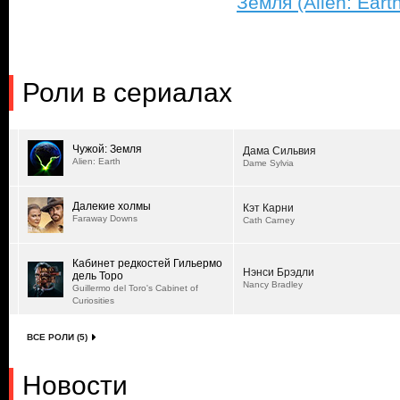
Земля (Alien: Eart
Роли в сериалах
Чужой: Земля
Дама Сильвия
Alien: Earth
Dame Sylvia
Далекие холмы
Кэт Карни
Faraway Downs
Cath Carney
Кабинет редкостей Гильермо
Нэнси Брэдли
дель Торо
Nancy Bradley
Guillermo del Toro's Cabinet of
Curiosities
ВСЕ РОЛИ (5)
Новости