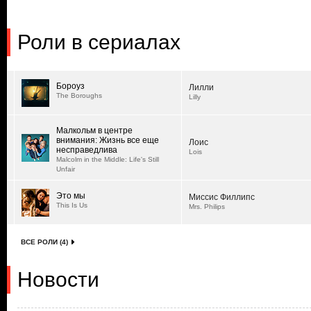
Роли в сериалах
Бороуз
Лилли
The Boroughs
Lilly
Малкольм в центре
внимания: Жизнь все еще
Лоис
несправедлива
Lois
Malcolm in the Middle: Life's Still
Unfair
Это мы
Миссис Филлипс
This Is Us
Mrs. Philips
ВСЕ РОЛИ (4)
Новости