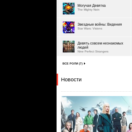
Могучая Девятка
The Mighty Nein
Звездные войны: Видения
Star Wars: Visions
Девять совсем незнакомых
людей
Nine Perfect Strangers
ВСЕ РОЛИ (7)
Новости