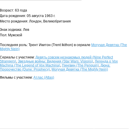
Возраст: 63 года
Дата рождения: 05 августа 1963 г.
Место рождения: Лондон, Великобритания
Знак зодиака: Лев
Пол: Мужской
Последняя роль: Трент Икитон (Trent Ikithon) в сериале
Могучая Девятка (The
Mighty Nein)
Сериалы с участием:
Девять совсем незнакомых людей (Nine Perfect
Strangers)
,
Звездные войны: Видения (Star Wars: Visions)
,
Легенда о Vox
Machina (The Legend of Vox Machina)
,
Пингвин (The Penguin)
,
Дюна:
Пророчество (Dune: Prophecy)
,
Могучая Девятка (The Mighty Nein)
Фильмы с участием:
Атлас (Atlas)