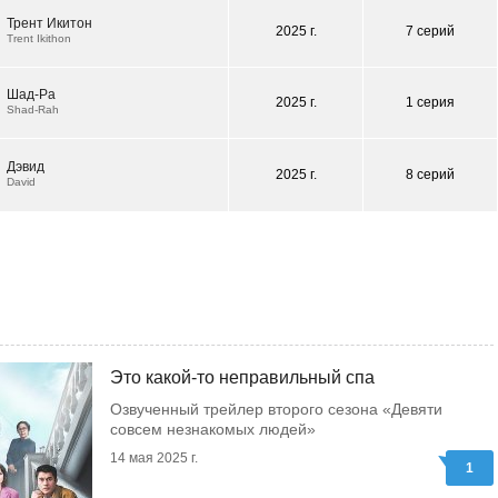
Трент Икитон
2025 г.
7 серий
Trent Ikithon
Шад-Ра
2025 г.
1 серия
Shad-Rah
Дэвид
2025 г.
8 серий
David
Это какой-то неправильный спа
Озвученный трейлер второго сезона «Девяти
совсем незнакомых людей»
14 мая 2025 г.
1