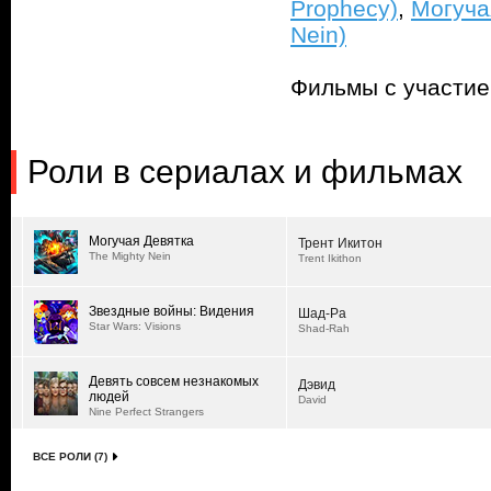
Prophecy)
,
Могуча
Nein)
Фильмы с участи
Роли в сериалах и фильмах
Могучая Девятка
Трент Икитон
The Mighty Nein
Trent Ikithon
Звездные войны: Видения
Шад-Ра
Star Wars: Visions
Shad-Rah
Девять совсем незнакомых
Дэвид
людей
David
Nine Perfect Strangers
ВСЕ РОЛИ (7)