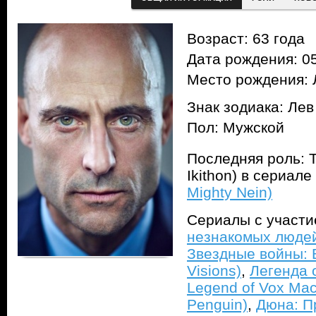
Возраст: 63 года
Дата рождения: 05
Место рождения: 
Знак зодиака: Лев
Пол: Мужской
Последняя роль: Т
Ikithon) в сериале
Mighty Nein)
Сериалы с участ
незнакомых людей 
Звездные войны: В
Visions)
,
Легенда 
Legend of Vox Mac
Penguin)
,
Дюна: П