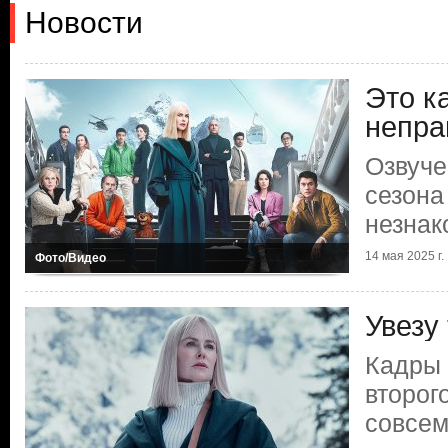
Новости
Это к
непра
Озвуче
сезона
незна
14 мая 2025 г.
Фото/Видео
Увезу
Кадры 
второг
совсем