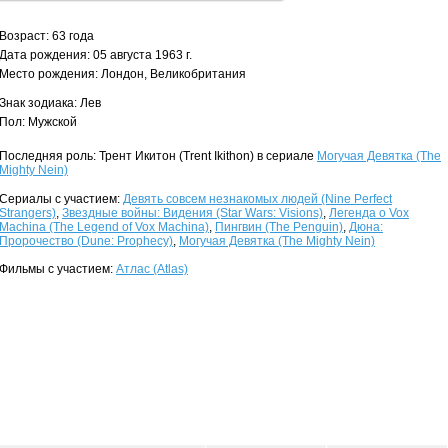
Возраст: 63 года
Дата рождения: 05 августа 1963 г.
Место рождения: Лондон, Великобритания
Знак зодиака: Лев
Пол: Мужской
Последняя роль: Трент Икитон (Trent Ikithon) в сериале
Могучая Девятка (The
Mighty Nein)
Сериалы с участием:
Девять совсем незнакомых людей (Nine Perfect
Strangers)
,
Звездные войны: Видения (Star Wars: Visions)
,
Легенда о Vox
Machina (The Legend of Vox Machina)
,
Пингвин (The Penguin)
,
Дюна:
Пророчество (Dune: Prophecy)
,
Могучая Девятка (The Mighty Nein)
Фильмы с участием:
Атлас (Atlas)