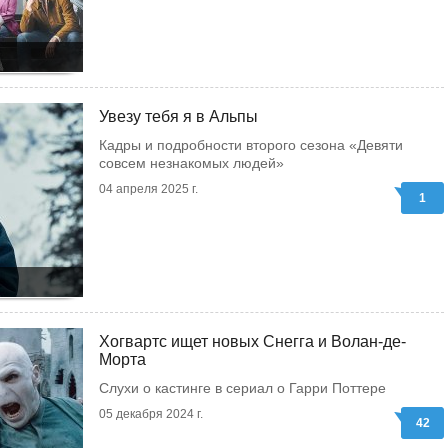
Увезу тебя я в Альпы
Кадры и подробности второго сезона «Девяти
совсем незнакомых людей»
04 апреля 2025 г.
1
Хогвартс ищет новых Снегга и Волан-де-
Морта
Слухи о кастинге в сериал о Гарри Поттере
05 декабря 2024 г.
42