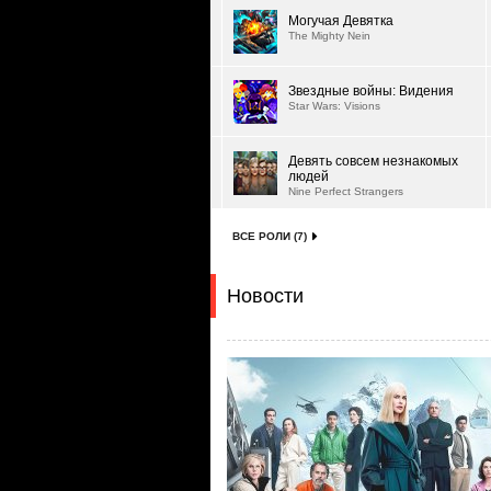
Могучая Девятка
The Mighty Nein
Звездные войны: Видения
Star Wars: Visions
Девять совсем незнакомых
людей
Nine Perfect Strangers
ВСЕ РОЛИ (7)
Новости