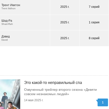
Трент Икитон
2025 г.
7 серий
Trent Ikithon
Шад-Ра
2025 г.
1 серия
Shad-Rah
Дэвид
2025 г.
8 серий
David
Это какой-то неправильный спа
Озвученный трейлер второго сезона «Девяти
совсем незнакомых людей»
14 мая 2025 г.
1