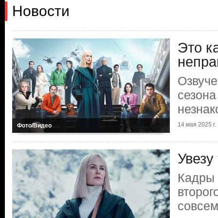
Новости
Это к
непра
Озвуче
сезона
незна
14 мая 2025 г.
Фото/Видео
Увезу
Кадры 
второг
совсем