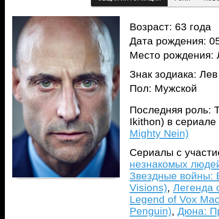
Возраст: 63 года
Дата рождения: 05
Место рождения: 
Знак зодиака: Лев
Пол: Мужской
Последняя роль: Т
Ikithon) в сериале
Mighty Nein)
Сериалы с участ
незнакомых людей 
Звездные войны: В
Visions)
,
Легенда 
Legend of Vox Mac
Penguin)
,
Дюна: П