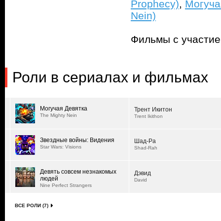
Prophecy)
,
Могуча
Nein)
Фильмы с участи
Роли в сериалах и фильмах
Могучая Девятка
Трент Икитон
The Mighty Nein
Trent Ikithon
Звездные войны: Видения
Шад-Ра
Star Wars: Visions
Shad-Rah
Девять совсем незнакомых
Дэвид
людей
David
Nine Perfect Strangers
ВСЕ РОЛИ (7)