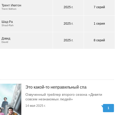
Трент Икитон
2025 г.
7 серий
Trent Ikithon
Шад-Ра
2025 г.
1 серия
Shad-Rah
Дэвид
2025 г.
8 серий
David
Это какой-то неправильный спа
Озвученный трейлер второго сезона «Девяти
совсем незнакомых людей»
14 мая 2025 г.
1