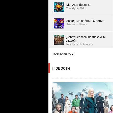
Могучая Девятка
The Mighty Nein
Звездные войны: Видения
Star Wars: Visions
Девять совсем незнакомых
людей
Nine Perfect Strangers
ВСЕ РОЛИ (7)
Новости