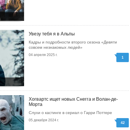
Увезу тебя я в Альпы
Кадры и подробности второго сезона «Девяти
совсем незнакомых людей»
04 апреля 2025 г.
1
Хогвартс ищет новых Снегга и Волан-де-
Морта
Слухи о кастинге в сериал о Гарри Поттере
05 декабря 2024 г.
42