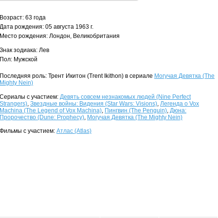
Возраст: 63 года
Дата рождения: 05 августа 1963 г.
Место рождения: Лондон, Великобритания
Знак зодиака: Лев
Пол: Мужской
Последняя роль: Трент Икитон (Trent Ikithon) в сериале
Могучая Девятка (The
Mighty Nein)
Сериалы с участием:
Девять совсем незнакомых людей (Nine Perfect
Strangers)
,
Звездные войны: Видения (Star Wars: Visions)
,
Легенда о Vox
Machina (The Legend of Vox Machina)
,
Пингвин (The Penguin)
,
Дюна:
Пророчество (Dune: Prophecy)
,
Могучая Девятка (The Mighty Nein)
Фильмы с участием:
Атлас (Atlas)