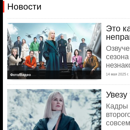
Новости
Это к
непра
Озвуче
сезона
незна
14 мая 2025 г.
Фото/Видео
Увезу
Кадры 
второг
совсем