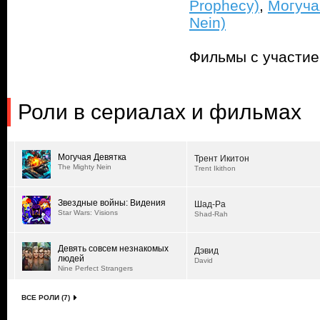
Prophecy)
,
Могуча
Nein)
Фильмы с участи
Роли в сериалах и фильмах
Могучая Девятка
Трент Икитон
The Mighty Nein
Trent Ikithon
Звездные войны: Видения
Шад-Ра
Star Wars: Visions
Shad-Rah
Девять совсем незнакомых
Дэвид
людей
David
Nine Perfect Strangers
ВСЕ РОЛИ (7)