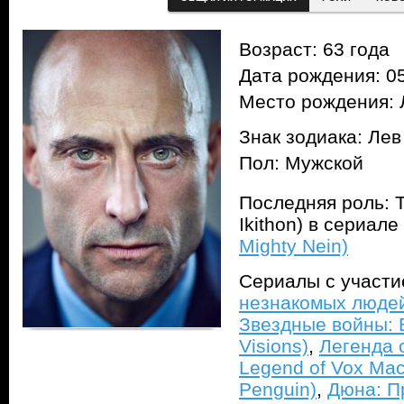
Возраст: 63 года
Дата рождения: 05
Место рождения: 
Знак зодиака: Лев
Пол: Мужской
Последняя роль: Т
Ikithon) в сериале
Mighty Nein)
Сериалы с участ
незнакомых людей 
Звездные войны: В
Visions)
,
Легенда 
Legend of Vox Mac
Penguin)
,
Дюна: П