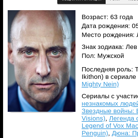
Возраст: 63 года
Дата рождения: 05
Место рождения: 
Знак зодиака: Лев
Пол: Мужской
Последняя роль: Т
Ikithon) в сериале
Mighty Nein)
Сериалы с участ
незнакомых людей 
Звездные войны: В
Visions)
,
Легенда 
Legend of Vox Mac
Penguin)
,
Дюна: П