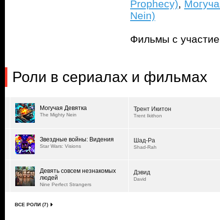
Prophecy)
,
Могуча
Nein)
Фильмы с участи
Роли в сериалах и фильмах
Могучая Девятка
Трент Икитон
The Mighty Nein
Trent Ikithon
Звездные войны: Видения
Шад-Ра
Star Wars: Visions
Shad-Rah
Девять совсем незнакомых
Дэвид
людей
David
Nine Perfect Strangers
ВСЕ РОЛИ (7)