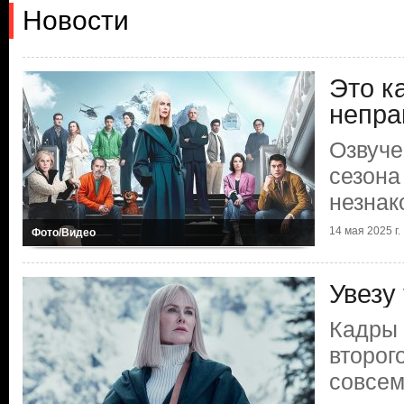
Новости
Это к
непра
Озвуче
сезона
незна
14 мая 2025 г.
Фото/Видео
Увезу
Кадры 
второг
совсем