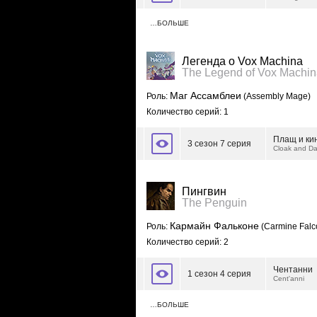
…БОЛЬШЕ
Легенда о Vox Machina
The Legend of Vox Machi
Маг Ассамблеи
Роль:
(Assembly Mage)
Количество серий: 1
Плащ и ки
3 сезон 7 серия
Cloak and D
Пингвин
The Penguin
Кармайн Фальконе
Роль:
(Carmine Falc
Количество серий: 2
Чентанни
1 сезон 4 серия
Cent'anni
…БОЛЬШЕ