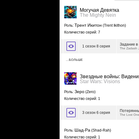
Могучая Девятка
The Mighty Nein
Трент Икитон
Роль:
(Trent Ikithon)
Количество серий: 7
Задание в
1 сезон 8 серия
The Zadash 
…БОЛЬШЕ
Звездные войны: Видени
Star Wars: Visions
Зеро
Роль:
(Zero)
Количество серий: 1
Потерянн
3 сезон 6 серия
The Lost On
Шад-Ра
Роль:
(Shad-Rah)
Количество серий: 1