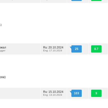
na
нжал
Ru: 20.10.2024
25
8.7
agger
Eng: 17.10.2024
one)
Ru: 15.10.2024
103
9
Eng: 13.10.2024