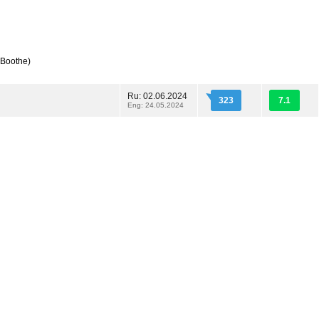
 Boothe)
Ru: 02.06.2024
323
7.1
Eng: 24.05.2024