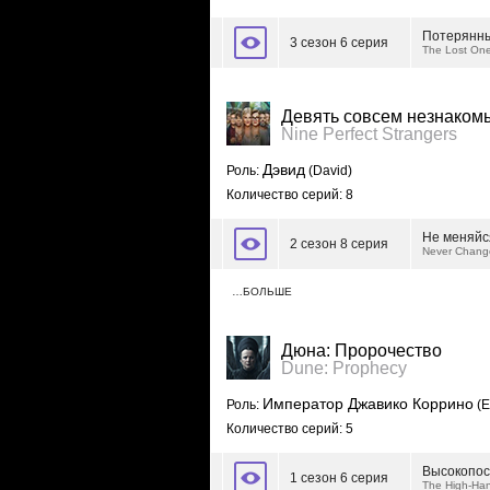
Потерянн
3 сезон 6 серия
The Lost On
Девять совсем незнаком
Nine Perfect Strangers
Дэвид
Роль:
(David)
Количество серий: 8
Не меняйс
2 сезон 8 серия
Never Chang
…БОЛЬШЕ
Дюна: Пророчество
Dune: Prophecy
Император Джавико Коррино
Роль:
(E
Количество серий: 5
Высокопос
1 сезон 6 серия
The High-Ha