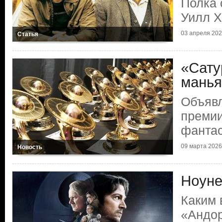
Полка 
Уилл Х
03 апреля 2026
Статья
«Сату
манья
Объяв
премии
фантас
09 марта 2026 
Новость
Ноуне
Каким
«Андо