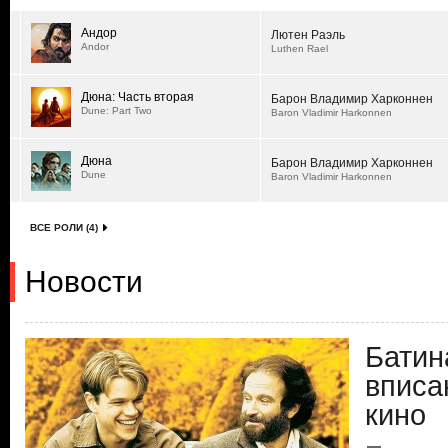
Андор
Лютен Раэль
Andor
Luthen Rael
Дюна: Часть вторая
Барон Владимир Харконнен
Dune: Part Two
Baron Vladimir Harkonnen
Дюна
Барон Владимир Харконнен
Dune
Baron Vladimir Harkonnen
ВСЕ РОЛИ (4)
Новости
Батин
вписа
кино