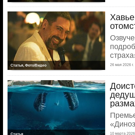
Хавье
отомс
Озвуче
подроб
страха
26 мая 2026 г.
Статья, Фото/Видео
Доист
дедуш
разма
Премье
«Дино
10 марта 2026 
Статья