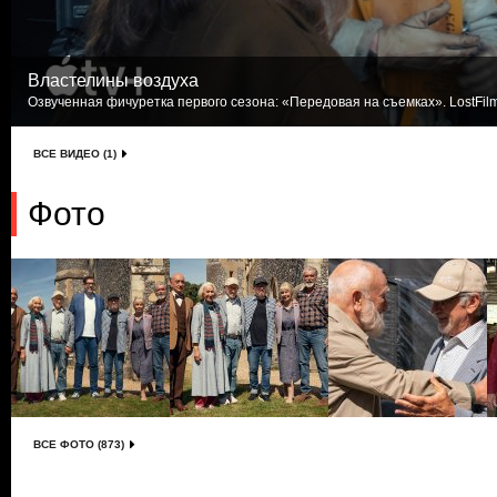
Властелины воздуха
Озвученная фичуретка первого сезона: «Передовая на съемках». LostFil
ВСЕ ВИДЕО (1)
Фото
ВСЕ ФОТО (873)