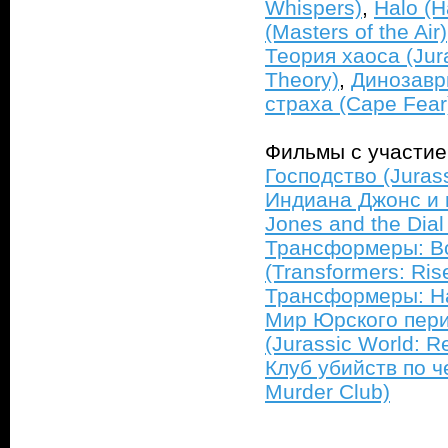
Whispers)
,
Halo (H
(Masters of the Air)
Теория хаоса (Jur
Theory)
,
Динозавр
страха (Cape Fear
Фильмы с участи
Господство (Juras
Индиана Джонс и к
Jones and the Dial 
Трансформеры: В
(Transformers: Ris
Трансформеры: На
Мир Юрского пер
(Jurassic World: Re
Клуб убийств по ч
Murder Club)