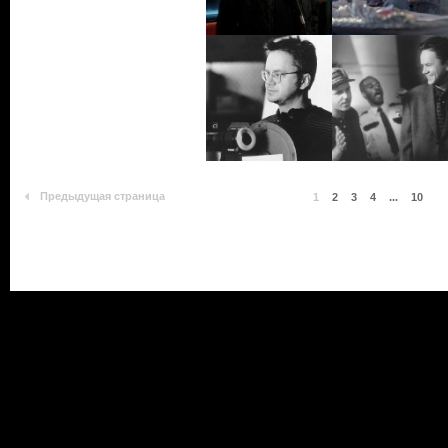
Предыдущая страница
1
2
3
4
...
10