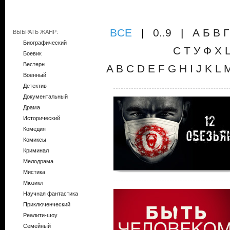
ВCE
|
0..9
|
А
Б
В
Г
ВЫБРАТЬ ЖАНР:
Биографический
С
Т
У
Ф
Х
Боевик
Вестерн
A
B
C
D
E
F
G
H
I
J
K
L
Военный
Детектив
Документальный
Драма
Исторический
Комедия
Комиксы
Криминал
Мелодрама
Мистика
Мюзикл
Научная фантастика
Приключенческий
Реалити-шоу
Семейный