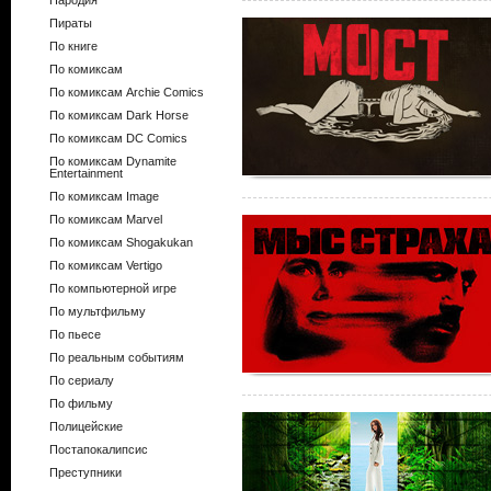
Пародия
Пираты
По книге
По комиксам
По комиксам Archie Comics
По комиксам Dark Horse
По комиксам DC Comics
По комиксам Dynamite
Entertainment
По комиксам Image
По комиксам Marvel
По комиксам Shogakukan
По комиксам Vertigo
По компьютерной игре
По мультфильму
По пьесе
По реальным событиям
По сериалу
По фильму
Полицейские
Постапокалипсис
Преступники