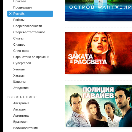
Приквел
Процедурал
Ремейк
Роботы
Сверхспособности
Сверхъестественное
Сиквел
Слэшер
Спин-офф
Странствие во времени
Супергерои
Ученые
Хакеры
Шпионы
Эпидемия
ВЫБРАТЬ СТРАНУ:
Австралия
Австрия
Аргентина
Бразилия
Великобритания