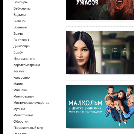
Вампиры
Веб-сериал
Ведьмы
Викинги
Военные
Врачи
Гангстеры
Динозавры
Зомби
Инопланетяне
Короткометражка
Космос
Кроссовер
Магия
Маньяки
Мини-сериал
Мистические существа
Музыка
Мультфильм
Оборотни
Параллельный мир