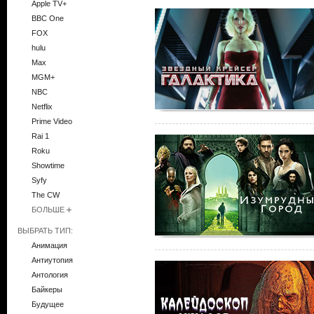
Apple TV+
BBC One
FOX
hulu
Max
MGM+
NBC
Netflix
Prime Video
Rai 1
Roku
Showtime
Syfy
The CW
БОЛЬШЕ
ВЫБРАТЬ ТИП:
Анимация
Антиутопия
Антология
Байкеры
Будущее