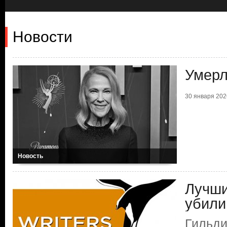
Новости
Умерл
30 января 2026
Новость
Лучши
убили
Гильди