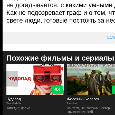
не догадывается, с какими умными 
Как не подозревает граф и о том, ч
свете люди, готовые постоять за не
Поде
Похожие фильмы и сериалы
8.4
Чудопад
Железный человек
Wonderfalls
Tin Man
Комедия, Драма
Фэнтези, Фантастика, Вестерн,
Приключенческий