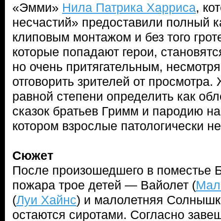
«Эмми»
Нила Патрика Харриса
, к
несчастий» предоставили полный к
клиповым монтажом и без того грот
которые попадают герои, становятс
но очень притягательным, несмотря
отговорить зрителей от просмотра.
равной степени определить как об
сказок братьев Гримм и пародию н
котором взрослые патологически не
Сюжет
После произошедшего в поместье 
пожара трое детей — Вайолет (
Мал
(
Луи Хайнс
) и малолетняя Солнышк
остаются сиротами. Согласно заве