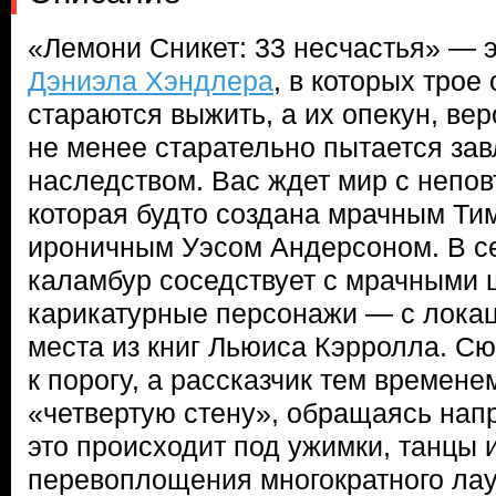
«Лемони Сникет: 33 несчастья» — э
Дэниэла Хэндлера
, в которых трое
стараются выжить, а их опекун, в
не менее старательно пытается зав
наследством. Вас ждет мир с непо
которая будто создана мрачным Ти
ироничным Уэсом Андерсоном. В с
каламбур соседствует с мрачными 
карикатурные персонажи — с лока
места из книг Льюиса Кэрролла. Сю
к порогу, а рассказчик тем времен
«четвертую стену», обращаясь нап
это происходит под ужимки, танцы 
перевоплощения многократного ла