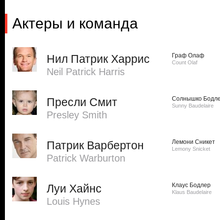
Актеры и команда
Граф Олаф
Нил Патрик Харрис
Count Olaf
Neil Patrick Harris
Солнышко Бодл
Пресли Смит
Sunny Baudelaire
Presley Smith
Лемони Сникет
Патрик Варбертон
Lemony Snicket
Patrick Warburton
Клаус Бодлер
Луи Хайнс
Klaus Baudelaire
Louis Hynes