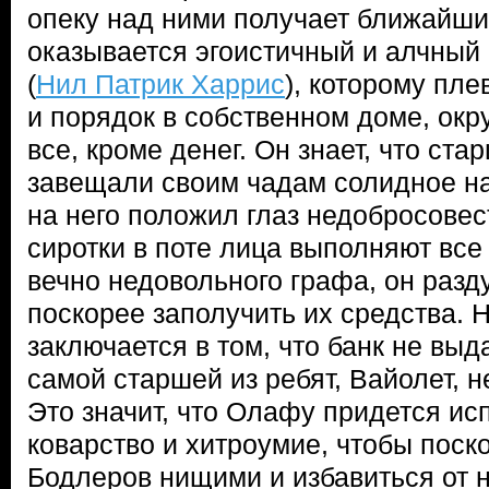
опеку над ними получает ближайши
оказывается эгоистичный и алчный
(
Нил Патрик Харрис
), которому пле
и порядок в собственном доме, о
все, кроме денег. Он знает, что ст
завещали своим чадам солидное на
на него положил глаз недобросовес
сиротки в поте лица выполняют все
вечно недовольного графа, он разд
поскорее заполучить их средства. Н
заключается в том, что банк не выд
самой старшей из ребят, Вайолет, н
Это значит, что Олафу придется ис
коварство и хитроумие, чтобы поск
Бодлеров нищими и избавиться от 