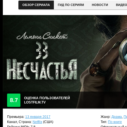
ОБЗОР СЕРИАЛА
ГИД ПО СЕРИЯМ
НОВОСТИ
ВИДЕ
ОЦЕНКА ПОЛЬЗОВАТЕЛЕЙ
8.7
LOSTFILM.TV
Премьера:
13 января 2017
Жанр:
Драма
,
П
Канал, Страна:
Netflix
(США)
Тип:
По книге