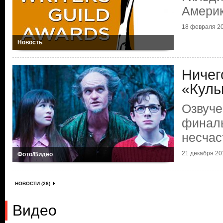
Америк
18 февраля 20
Новость
Ничег
«Куль
Озвуче
финаль
несчас
21 декабря 201
Фото/Видео
НОВОСТИ (26)
Видео