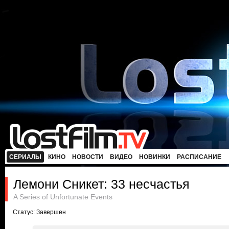
СЕРИАЛЫ
КИНО
НОВОСТИ
ВИДЕО
НОВИНКИ
РАСПИСАНИЕ
Лемони Сникет: 33 несчастья
A Series of Unfortunate Events
Статус: Завершен