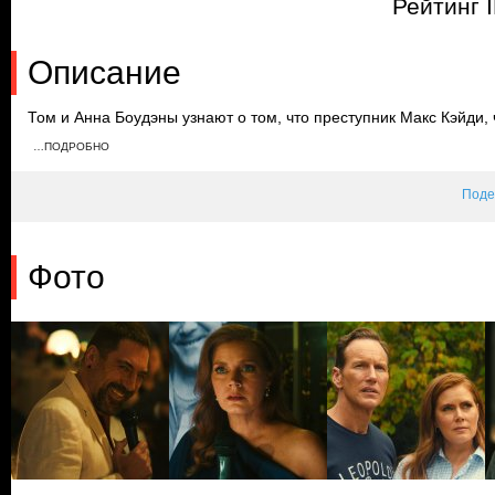
Рейтинг 
Описание
Том и Анна Боудэны узнают о том, что преступник Макс Кэйди,
лет назад, выходит на свободу. Он публично высказывается на
…ПОДРОБНО
некоммерческой организации, и быстро становится знаменитым
их сын пропал.
Поде
Фото