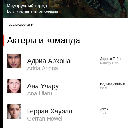
Изумрудный город
Вступительные титры сериала
ВСЕ ВИДЕО (2)
Актеры и команда
Дороти Гейл
Адриа Архона
Dorothy Gale
Adria Arjona
Ведьма Запада
Ана Улару
West
Ana Ularu
Джек
Герран Хауэлл
Jack
Gerran Howell