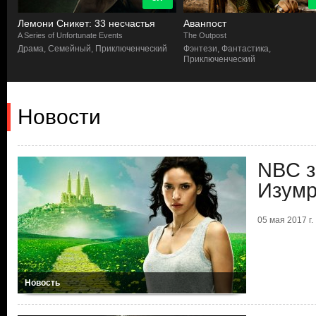
Лемони Сникет: 33 несчастья
Аванпост
A Series of Unfortunate Events
The Outpost
Драма, Семейный, Приключенческий
Фэнтези, Фантастика,
Приключенческий
Новости
NBC з
Изумр
05 мая 2017 г.
Новость