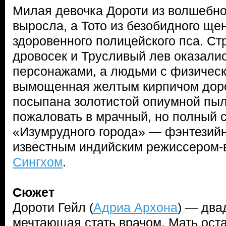
Милая девочка Дороти из волшебно
выросла, а Тото из безобидного ще
здоровенного полицейского пса. С
дровосек и Трусливый лев оказали
персонажами, а людьми с физическ
вымощенная желтым кирпичом доро
посыпана золотистой опиумной пы
пожаловать в мрачный, но полный 
«Изумрудного города» — фэнтезийн
известным индийским режиссером
Сингхом
.
Сюжет
Дороти Гейл (
Адриа Архона
) — два
мечтающая стать врачом. Мать оста