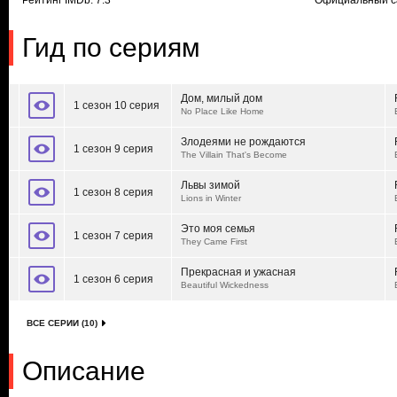
Рейтинг IMDb: 7.3
Официальный с
Гид по сериям
Дом, милый дом
1 сезон 10 серия
No Place Like Home
Злодеями не рождаются
1 сезон 9 серия
The Villain That's Become
Львы зимой
1 сезон 8 серия
Lions in Winter
Это моя семья
1 сезон 7 серия
They Came First
Прекрасная и ужасная
1 сезон 6 серия
Beautiful Wickedness
ВСЕ СЕРИИ (10)
Описание