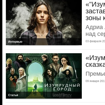
«"Изу
заста
зоны 
Адриа 
над се
03 февраля 20
Интервью
«Изум
сказк
Премь
09 января 2017
Статья