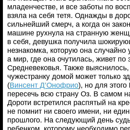
младенчестве, и все заботы по во
взяла на себя тетя. Однажды в дор
сильнейший смерч, а когда он зако
машине рухнула на странную женщ
в себя, девушка получила шокиру
незнакомка, которую она случайно 
а мир, где она очутилась, живет по
Средневековья. Также выяснилось, 
чужестранку домой может только 
(
Винсент Д’Онофрио
), но для этого
пересечь всю страну Оз. В самом 
Дороти встретился распятый на кре
не помнит ни своего имени, ни еди
прошлого. На следующий день судь
ребенком, которому необходимо ре