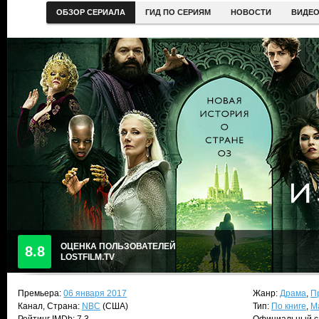
ОБЗОР СЕРИАЛА
ГИД ПО СЕРИЯМ
НОВОСТИ
ВИДЕ
ОЦЕНКА ПОЛЬЗОВАТЕЛЕЙ
8.8
LOSTFILM.TV
Премьера:
06 января 2017
Жанр:
Драма
,
П
Канал, Страна:
NBC
(США)
Тип:
По книге
,
М