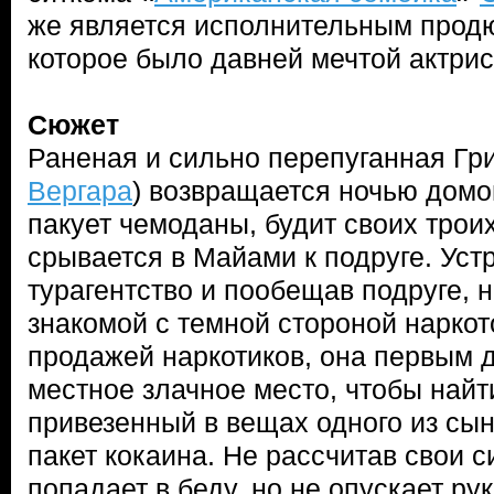
же является исполнительным продю
которое было давней мечтой актрис
Сюжет
Раненая и сильно перепуганная Гри
Вергара
) возвращается ночью домо
пакует чемоданы, будит своих трои
срывается в Майами к подруге. Уст
турагентство и пообещав подруге,
знакомой с темной стороной наркото
продажей наркотиков, она первым 
местное злачное место, чтобы найт
привезенный в вещах одного из сы
пакет кокаина. Не рассчитав свои с
попадает в беду, но не опускает ру