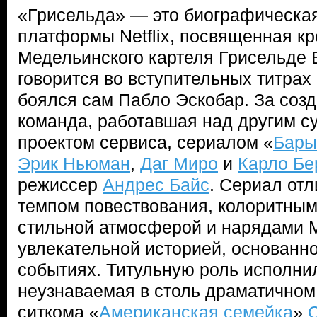
«Грисельда» — это биографическа
платформы Netflix, посвященная к
Медельинского картеля Грисельде Б
говорится во вступительных титрах 
боялся сам Пабло Эскобар. За созд
команда, работавшая над другим 
проектом сервиса, сериалом «
Бары
Эрик Ньюман
,
Даг Миро
и
Карло Бе
режиссер
Андрес Байс
. Сериал от
темпом повествования, колоритны
стильной атмосферой и нарядами М
увлекательной историей, основанн
событиях. Титульную роль исполни
неузнаваемая в столь драматичном
ситкома «
Американская семейка
»