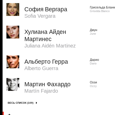
Грисельда Бланк
София Вергара
Griselda Blanco
Sofi­a Vergara
Джун
Хулиана Айден
June
Мартинес
Juliana Aidén Martinez
Дарио
Альберто Герра
Dario
Alberto Guerra
Оззи
Мартин Фахардо
Ozzy
Martín Fajardo
ВЕСЬ СПИСОК (109)