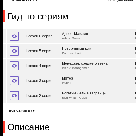
Рейтинг IMDb: 7.2
Официальный с
Гид по сериям
Адьос, Майами
1 сезон 6 серия
Adios, Miami
Потерянный рай
1 сезон 5 серия
Paradise Lost
Менеджер среднего звена
1 сезон 4 серия
Middle Management
Мятеж
1 сезон 3 серия
Mutiny
Богатые белые засранцы
1 сезон 2 серия
Rich White People
ВСЕ СЕРИИ (6)
Описание