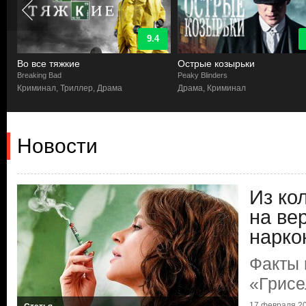
9.4
Во все тяжкие
Острые козырьки
Breaking Bad
Peaky Blinders
Криминал, Триллер, Драма
Драма, Криминал
Новости
Из ко
на ве
нарко
Факты 
«Грисе
17 февраля 20