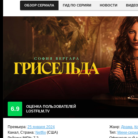
ОБЗОР СЕРИАЛА
ГИД ПО СЕРИЯМ
НОВОСТИ
ВИДЕ
ОЦЕНКА ПОЛЬЗОВАТЕЛЕЙ
6.9
LOSTFILM.TV
Премьера:
25 января 2024
Жанр:
Драма
,
К
Канал, Страна:
Netflix
(США)
Тип:
Мини-сери