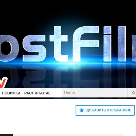
НОВИНКИ
РАСПИСАНИЕ
ДОБАВИТЬ В ИЗБРАННОЕ