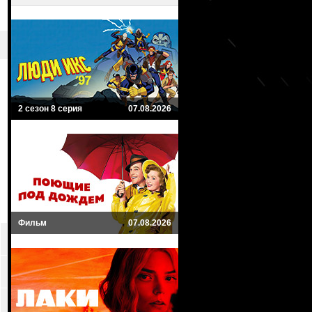
2 сезон 8 серия
07.08.2026
Фильм
07.08.2026