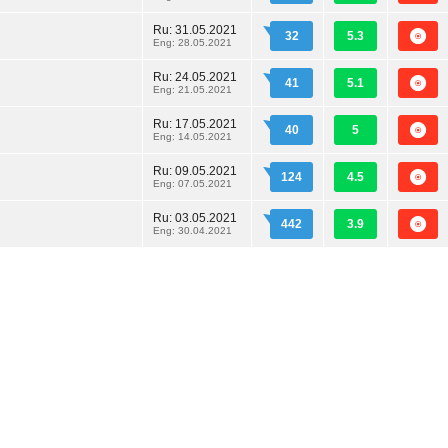
Ru:
31.05.2021
32
5.3
Eng: 28.05.2021
Ru:
24.05.2021
41
5.1
Eng: 21.05.2021
Ru:
17.05.2021
40
5
Eng: 14.05.2021
Ru:
09.05.2021
124
4.5
Eng: 07.05.2021
Ru:
03.05.2021
442
3.9
Eng: 30.04.2021