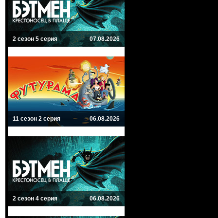
2 сезон 5 серия
07.08.2026
11 сезон 2 серия
06.08.2026
2 сезон 4 серия
06.08.2026