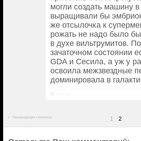
могли создать машину в
выращивали бы эмбрион
же отсылочка к супермен
рожать не надо было бы.
в духе вильтрумитов. П
зачаточном состоянии е
GDA и Сесила, а уж у ра
освоила межзвездные п
доминировала в галактик
Ответить
Предыдущая страница
1
2