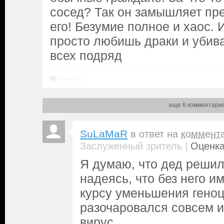
сосед? Так он замышляет пр
его! Безумие полное и хаос. 
просто любишь драки и убив
всех подряд
Ответить
еще 6 комментари
SuLaMaR
в ответ на
коммент
|
Заслуженный зритель
Оценка
Я думаю, что дед решил
надеясь, что без него и
курсу уменьшения геноц
разочаровался совсем и
вирус