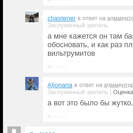
Ответить
chastener
в ответ на
коммент
Заслуженный зритель
а мне кажется он там б
обосновать, и как раз п
вильтрумитов
Ответить
Aljonana
в ответ на
коммента
|
Заслуженный зритель
Оценка
а вот это было бы жутко.
Ответить