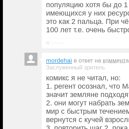
популяцию хотя бы до 1
имеющихся у них ресурс
это как 2 пальца. При ч
100 лет т.е. очень быстро
Ответить
mordehai
в ответ на
коммента
Заслуженный зритель
комикс я не читал, но:
1. регент осознал, что 
значит земляне подходя
2. они могут набрать зе
мир с быстрым течением
вернутся с кучей взрос
3. повторить шаг 2. пок