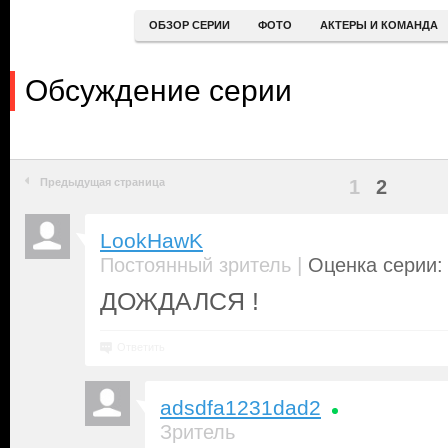
ОБЗОР СЕРИИ
ФОТО
АКТЕРЫ И КОМАНДА
Обсуждение серии
Предыдущая страница
1
2
LookHawK
|
Постоянный зритель
Оценка серии: 
ДОЖДАЛСЯ !
Ответить
adsdfa1231dad2
Зритель