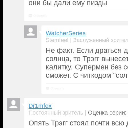
они бы дали ему пизды
Ответить
WatcherSeries
|
Stemfeel
Заслуженный зрите
Не факт. Если драться д
солнца, то Трэгг вынесе
калитку. Супермен без с
сможет. С читкодом "сол
Ответить
Dr1mfox
|
Постоянный зритель
Оценка серии: 
Опять Трэгг стоял почти всю 