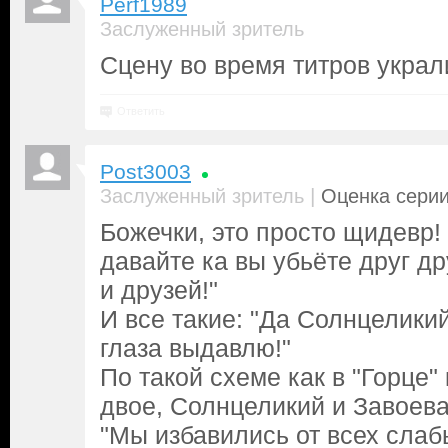
Perf1989
Заслуженный зритель
Сцену во время титров украл
Ответить
Post3003
|
Заслуженный зритель
Оценка серии
Божечки, это просто щидевр! 
давайте ка вы убьёте друг др
и друзей!"
И все такие: "Да Солнцелики
глаза выдавлю!"
По такой схеме как в "Горце"
двое, Солнцеликий и Завоева
"Мы избавились от всех слаб