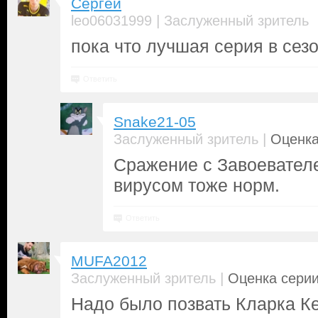
Сергей
|
leo06031999
Заслуженный зритель
пока что лучшая серия в сез
Ответить
Snake21-05
|
Заслуженный зритель
Оценка
Сражение с Завоевателе
вирусом тоже норм.
Ответить
MUFA2012
|
Заслуженный зритель
Оценка серии
Надо было позвать Кларка Ке