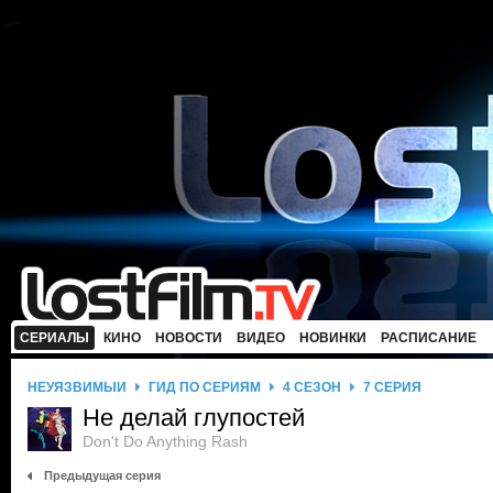
СЕРИАЛЫ
КИНО
НОВОСТИ
ВИДЕО
НОВИНКИ
РАСПИСАНИЕ
НЕУЯЗВИМЫЙ
ГИД ПО СЕРИЯМ
4 СЕЗОН
7 СЕРИЯ
Не делай глупостей
Don't Do Anything Rash
Предыдущая серия