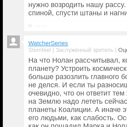
нужно возродить нашу рассу.
спиной, спусти штаны и нагни
Ответить
WatcherSeries
|
|
Stemfeel
Заслуженный зритель
Оце
На что Нолан рассчитывал, к
планету? Устроить космичес
больше разозлить главного бо
не делся. И если ты разносиш
очевидно, что он ответит тем
на Землю надо лететь сейчас
планеты Коалиции. А иначе э
его людьми, как слабость. Ос
как он пощадил Марка и Нол