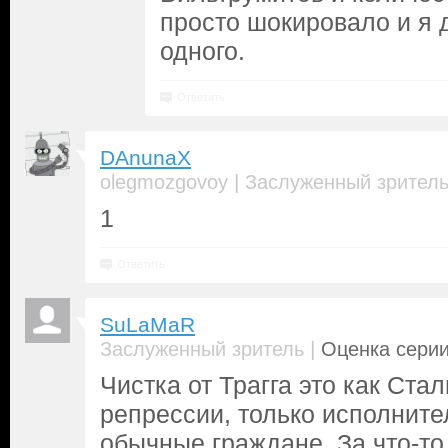
просто шокировало и я 
одного.
Ответить
DAnunaX
|
olegmozgovoy
Заслуженный зрител
1
Ответить
SuLaMaR
|
Заслуженный зритель
Оценка серии
Чистка от Трагга это как Ста
репрессии, только исполнит
обычные граждане. За что-то