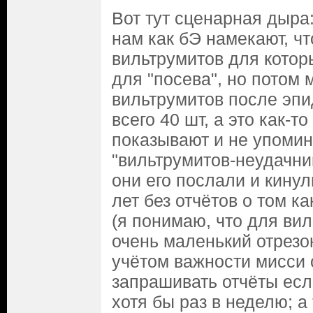
Вот тут сценарная дыра
нам как бЭ намекают, ч
вильтрумитов для котор
для "посева", но потом 
вильтрумитов после эп
всего 40 шт, а это как-т
показывают и не упомин
"вильтрумитов-неудачник
они его послали и кинул
лет без отчётов о том к
(я понимаю, что для вил
очень маленький отрезок
учётом важности мисси
запрашивать отчёты есл
хотя бы раз в неделю; а