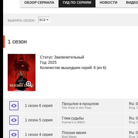
ОБЗОР СЕРИАЛА
ГИД ПО СЕРИЯМ
НОВОСТИ
ВИДЕ
ВЫБРАТЬ СЕЗОН:
1 сезон
Статус: Заключительный
Год: 2025
Количество вышедших серий: 6
(из 6)
Прошлое в прошлом
Ru:
0
1 сезон 6 серия
The Past Is the Past
Eng: 
Глюк судьбы
Ru:
0
1 сезон 5 серия
Karma's a Glitch
Eng: 
Плохая магия
Ru:
0
1 сезон 4 серия
Bad Magic
Eng: 