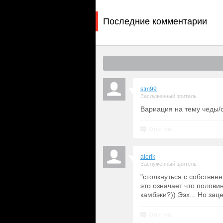
Последние комментарии
stm99
Заслуженный зритель
Вариация на тему чеды/
Ответить
alerik
Заслуженный зритель
"столкнуться с собстве
это означает что полови
камбэки?)) Ээх... Но зац
Ответить