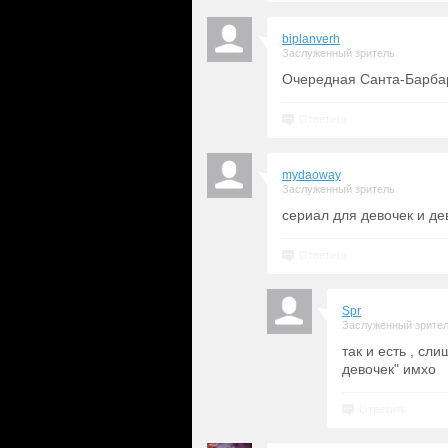
biplanverh
Заслуженный зритель
Очередная Санта-Барба
Ответить
mydaoway
Заслуженный зритель
сериал для девочек и де
Ответить
Spr
Заслуженный зрите
так и есть , сл
девочек" имхо
Ответить