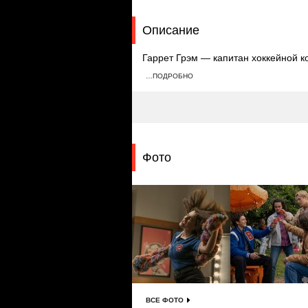
Описание
Гаррет Грэм — капитан хоккейной 
продолжить играть. Он просит местн
…ПОДРОБНО
обмен он предлагает притвориться 
которого она влюблена.
Фото
ВСЕ ФОТО