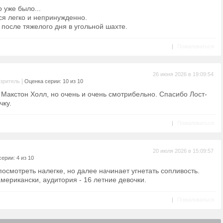
о уже было...
ся легко и непринужденно.
 после тяжелого дня в угольной шахте.
|
Пожаловаться
26 июня 2026 в 19:09:54
|
зритель
Оценка серии: 10 из 10
в Макстон Холл, но очень и очень смотрибельно. Спасибо Лост-
чку.
|
Пожаловаться
20 июля 2026 в 15:09:57
ерии: 4 из 10
осмотреть налегке, но далее начинает угнетать сопливость.
мерикански, аудитория - 16 летние девочки.
|
Пожаловаться