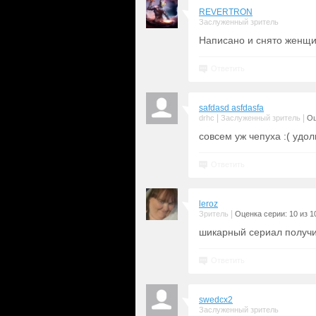
REVERTRON
Заслуженный зритель
Написано и снято женщи
Ответить
safdasd asfdasfa
|
|
drhc
Заслуженный зритель
Оц
совсем уж чепуха :( удо
Ответить
leroz
|
Зритель
Оценка серии: 10 из 1
шикарный сериал получ
Ответить
swedcx2
Заслуженный зритель