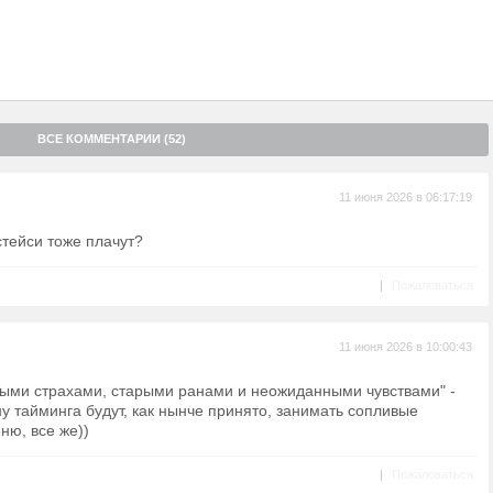
ВСЕ КОММЕНТАРИИ (52)
11 июня 2026 в 06:17:19
стейси тоже плачут?
|
Пожаловаться
11 июня 2026 в 10:00:43
нными страхами, старыми ранами и неожиданными чувствами" -
ну тайминга будут, как нынче принято, занимать сопливые
еню, все же))
|
Пожаловаться