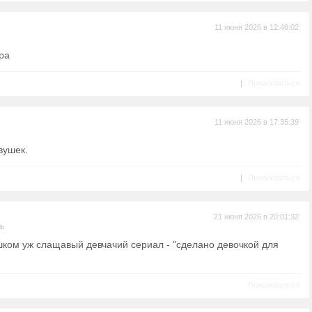
11 июня 2026 в 12:46:02
ра
|
Пожаловаться
11 июня 2026 в 17:35:39
вушек.
|
Пожаловаться
21 июня 2026 в 20:01:32
ль
ишком уж слащавый девчачий сериал - "сделано девочкой для
Пожаловаться