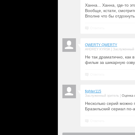
Ханна... Ханна, где-то эт
Вообще, кстати, смотрит
Вполне что бы отдохнуть
Ответить
QWERTY QWERTY
|
AHDREY KYRSK
Заслуженный 
Не так драматично, как 
фильм за шикарную озву
Ответить
fighter115
|
Заслуженный зритель
Оценка с
Несколько серий можно п
Бразильский сериал по-а
Ответить