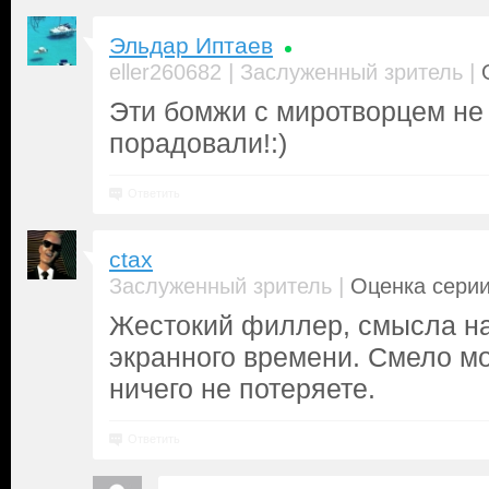
Эльдар Иптаев
|
|
eller260682
Заслуженный зритель
Эти бомжи с миротворцем не 
порадовали!:)
Ответить
ctax
|
Заслуженный зритель
Оценка серии
Жестокий филлер, смысла на
экранного времени. Смело м
ничего не потеряете.
Ответить