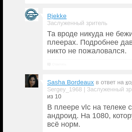
Rjekke
Заслуженный зритель
Та вроде никуда не бежи
плеерах. Подробнее дав
никто не пожаловался.
Ответить
Sasha Bordeaux
в ответ на
к
|
Sergey_1968
Заслуженный зр
из 10
В плеере vlc на телеке 
андроид. На 1080, кото
всё норм.