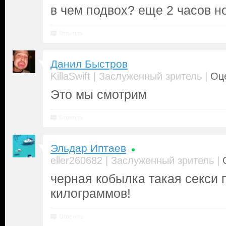
в чем подвох? еще 2 часов н
Ответить
Данил Быстров
|
|
KillaSwift
Заслуженный зритель
Оце
Это мы смотрим
Ответить
Эльдар Иптаев
|
|
eller260682
Заслуженный зритель
черная кобылка такая секси 
килограммов!
Ответить