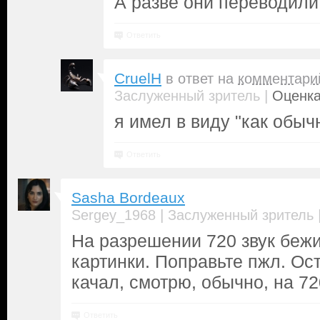
А разве они переводили
Ответить
CruelH
в ответ на
комментари
|
Заслуженный зритель
Оценка
я имел в виду "как обыч
Ответить
Sasha Bordeaux
|
Sergey_1968
Заслуженный зритель
На разрешении 720 звук беж
картинки. Поправьте пжл. Ос
качал, смотрю, обычно, на 72
Ответить