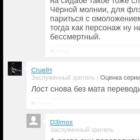
на сидабе такое тоже сл
Чёрной молнии, для фл
париться с омоложение
тогда как персонаж ну н
бессмертный.
Ответить
CruelH
|
Заслуженный зритель
Оценка серии
Лост снова без мата перевод
Ответить
D3lmos
Заслуженный зритель