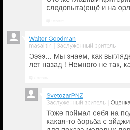
следопыта(ещё и на орл
Ответить
Walter Goodman
|
masalitin
Заслуженный зритель
Ээээ... Мы знаем, как выгляд
лет назад ! Немного не так, к
Ответить
SvetozarPNZ
|
Заслуженный зритель
Оценка
Тоже поймал себя на по
какая-то борьба с эйдж
для показа молодых пе