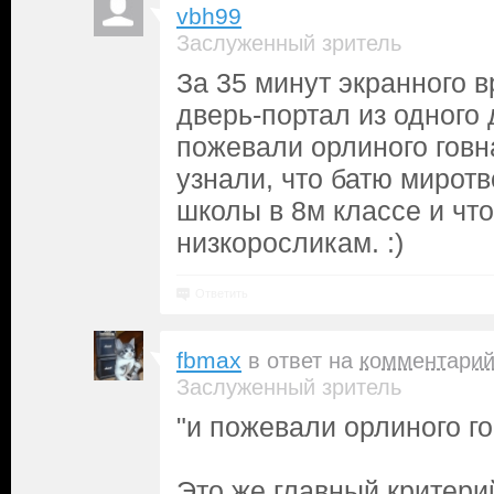
vbh99
Заслуженный зритель
За 35 минут экранного 
дверь-портал из одного 
пожевали орлиного гов
узнали, что батю мирот
школы в 8м классе и чт
низкоросликам. :)
Ответить
fbmax
в ответ на
комментари
Заслуженный зритель
"и пожевали орлиного го
Это же главный критери