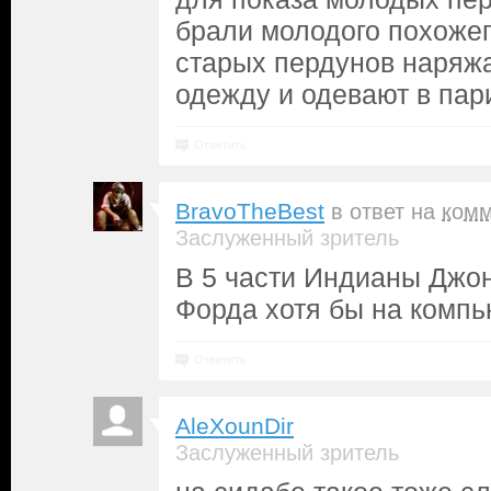
брали молодого похожег
старых пердунов наряж
одежду и одевают в пар
Ответить
BravoTheBest
в ответ на
комм
Заслуженный зритель
В 5 части Индианы Джо
Форда хотя бы на компь
Ответить
AleXounDir
Заслуженный зритель