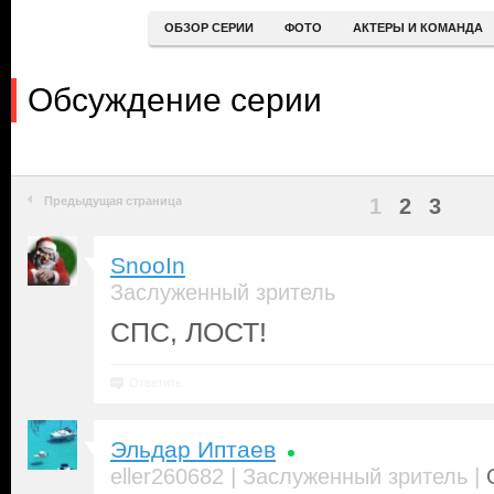
ОБЗОР СЕРИИ
ФОТО
АКТЕРЫ И КОМАНДА
Обсуждение серии
Предыдущая страница
1
2
3
SnooIn
Заслуженный зритель
СПС, ЛОСТ!
Ответить
Эльдар Иптаев
|
|
eller260682
Заслуженный зритель