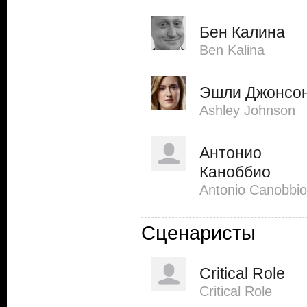
Бен Калина
Ben Kalina
Эшли Джонсо
Ashley Johnson
Антонио
Каноббио
Antonio Canobbio
Сценаристы
Critical Role
Critical Role