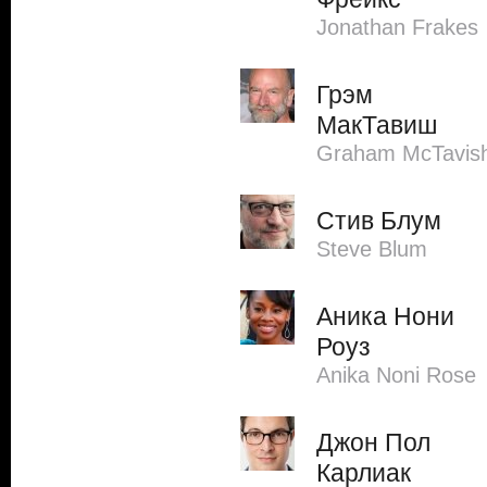
Jonathan Frakes
Грэм
МакТавиш
Graham McTavis
Стив Блум
Steve Blum
Аника Нони
Роуз
Anika Noni Rose
Джон Пол
Карлиак