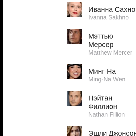
Иванна Сахно
Ivanna Sakhno
Мэттью
Мерсер
Matthew Mercer
Минг-На
Ming-Na Wen
Нэйтан
Филлион
Nathan Fillion
Эшли Джонсо