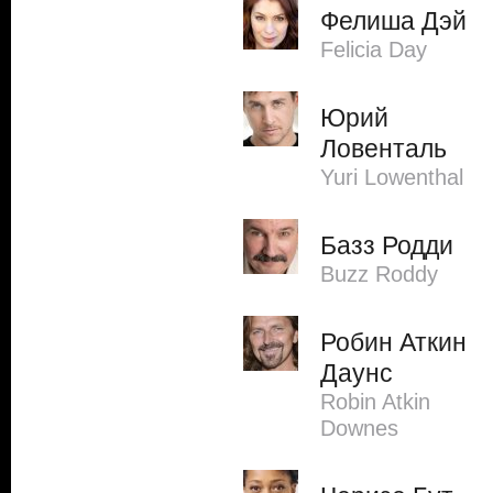
Фелиша Дэй
Felicia Day
Юрий
Ловенталь
Yuri Lowenthal
Базз Родди
Buzz Roddy
Робин Аткин
Даунс
Robin Atkin
Downes