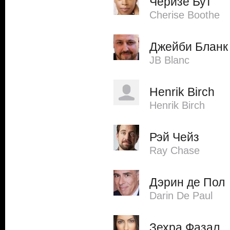
Черизе Бут
Cherise Boothe
Джейби Бланк
JB Blanc
Henrik Birch
Henrik Birch
Рэй Чейз
Ray Chase
Дэрин де Пол
Darin De Paul
Зехра Фазал