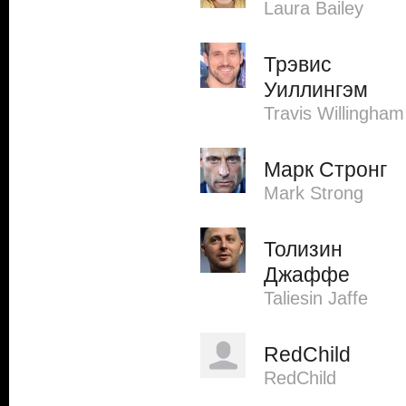
Laura Bailey
Трэвис
Уиллингэм
Travis Willingham
Марк Стронг
Mark Strong
Толизин
Джаффе
Taliesin Jaffe
RedChild
RedChild