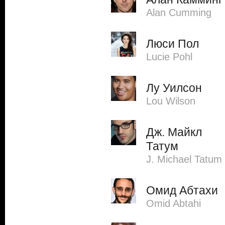
Alan Cumming
Люси Пол
Lucie Pohl
Лу Уилсон
Lou Wilson
Дж. Майкл
Татум
J. Michael Tatum
Омид Абтахи
Omid Abtahi