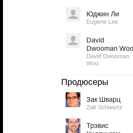
Юджин Ли
Eugene Lee
David
Dwooman Wo
David Dwooman
Woo
Продюсеры
Зак Шварц
Zak Schwartz
Трэвис