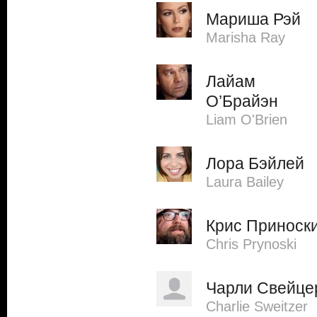
Мариша Рэй
Marisha Ray
Лайам
О’Брайэн
Liam O'Brien
Лора Бэйлей
Laura Bailey
Крис Приноск
Chris Prynoski
Чарли Свейце
Charlie Sweitzer