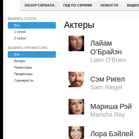
ОБЗОР СЕРИАЛА
ГИД ПО СЕРИЯМ
НОВОСТИ
ВИДЕ
ВЫБРАТЬ СЕЗОН:
Актеры
Все
1 сезон
2 сезон
Лайам
ВЫБРАТЬ ПРОФЕССИЮ:
О’Брайэн
Все
Liam O'Brien
Актеры
Режиссеры
Продюсеры
Сэм Ригел
Сценаристы
Sam Riegel
Мариша Рэй
Marisha Ray
Лора Бэйлей