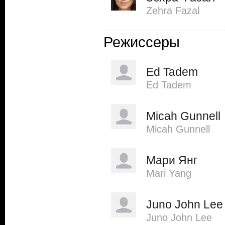
Zehra Fazal
Режиссеры
Ed Tadem
Ed Tadem
Micah Gunnell
Micah Gunnell
Мари Янг
Mari Yang
Juno John Lee
Juno John Lee