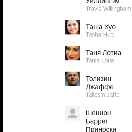
Уиллингэм
Travis Willingham
Таша Хуо
Tasha Huo
Таня Лотиа
Tania Lotia
Толизин
Джаффе
Taliesin Jaffe
Шеннон
Баррет
Приноски