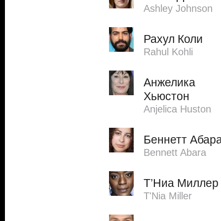
Ashley Johnson
Рахул Коли
Rahul Kohli
Анжелика
Хьюстон
Anjelica Huston
Беннетт Абар
Bennett Abara
Т’Ниа Миллер
T'Nia Miller