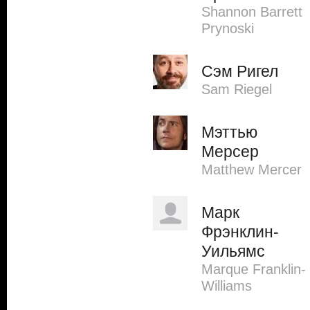
Shannon Barrett
Prynoski
Сэм Ригел
Sam Riegel
Мэттью
Мерсер
Matthew Mercer
Марк
Фрэнклин-
Уильямс
Marque Franklin-
Williams