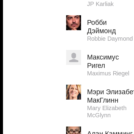
JP Karliak
Робби
Дэймонд
Robbie Daymond
Максимус
Ригел
Maximus Riegel
Мэри Элизабе
МакГлинн
Mary Elizabeth
McGlynn
Алан Камминг