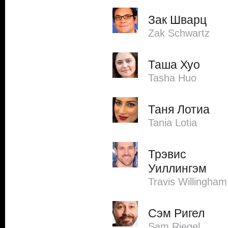
Зак Шварц
Zak Schwartz
Таша Хуо
Tasha Huo
Таня Лотиа
Tania Lotia
Трэвис
Уиллингэм
Travis Willingham
Сэм Ригел
Sam Riegel