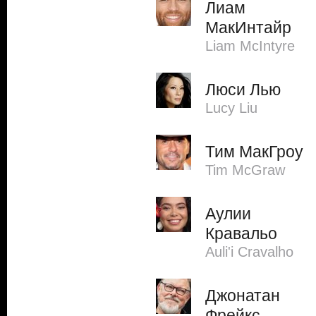
Лиам
МакИнтайр
Liam McIntyre
Люси Лью
Lucy Liu
Тим МакГроу
Tim McGraw
Аулии
Кравальо
Auli'i Cravalho
Джонатан
Фрейкс