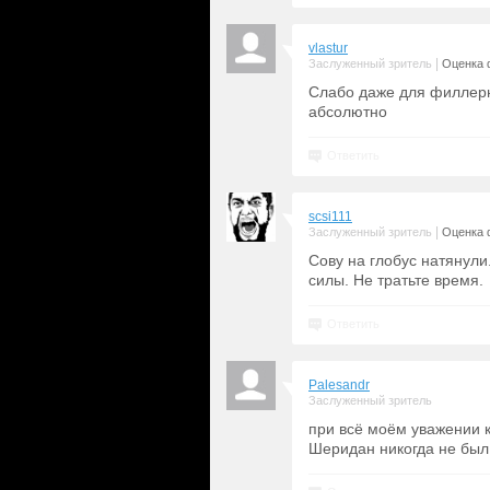
vlastur
|
Заслуженный зритель
Оценка 
Слабо даже для филлерн
абсолютно
Ответить
scsi111
|
Заслуженный зритель
Оценка 
Сову на глобус натянули
силы. Не тратьте время.
Ответить
Palesandr
Заслуженный зритель
при всё моём уважении к 
Шеридан никогда не был т