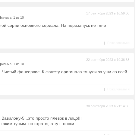
17 сентября 2023 в 16:59:00
фильма: 1 из 10
ой серии основного сериала. На перезапуск не тянет
|
Пожаловаться
22 сентября 2023 в 19:36:33
фильма: 1 из 10
. Чистый фансервис. К сюжету оригинала тянули за уши со всей
|
Пожаловаться
30 сентября 2023 в 21:14:30
Вавилону-5...это просто плевок в лицо!!!
аким тупым. он стратег, а тут...носки.