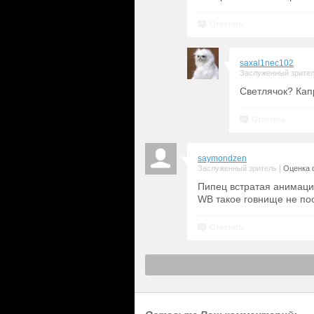
Ответить
saxal1nec102
Заслуженный зрите
Светлячок? Капр
Ответить
saymondzen
|
Заслуженный зритель
Оценка 
Пипец встратая анимация
WB такое говнище не пос
Ответить