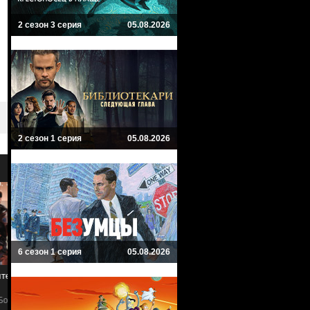
2 сезон 3 серия
05.08.2026
2 сезон 1 серия
05.08.2026
8.9
8
6 сезон 1 серия
05.08.2026
Звездные врата
Звездный путь: Оригинальны
StarGate SG-1
Star Trek: The Original Series
Фантастика, Боевик, Приключенческий
Фантастика, Драма, Приключенче