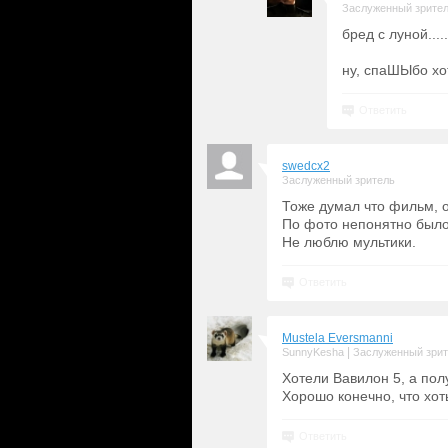
Заслуженный зрите
бред c луной....
ну, cпаШЫбо хо
Ответить
swedcx2
Заслуженный зритель
Тоже думал что фильм, о
По фото непонятно было
Не люблю мультики.
Ответить
Mustela Eversmanni
|
SunnyKesha
Заслуженный зри
Хотели Вавилон 5, а пол
Хорошо конечно, что хот
Ответить