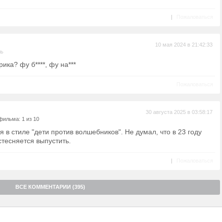
|
Пожаловаться
10 мая 2024 в 21:42:33
ль
ика? фу б****, фу на***
Пожаловаться
30 августа 2025 в 03:58:17
фильма: 1 из 10
 в стиле "дети против волшебников". Не думал, что в 23 году
тесняется выпустить.
|
Пожаловаться
ВСЕ КОММЕНТАРИИ (395)