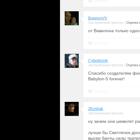
Ответить
BulanovVV
|
Заслуженный зритель
Оценка 
от Вавилона только одно 
Ответить
Cybertronik
|
Заслуженный зритель
Оценка 
Спасибо создателям фи
Babylon-5 forever!
Ответить
ZKoshak
Заслуженный зритель
ну зачем они шевелят р
лучше бы Святлячок досн
высер банты силы трати