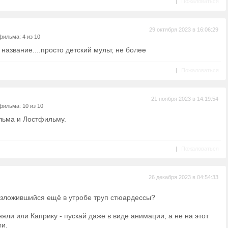
|
Пожаловаться
29 октября 2023 в 16:06:29
фильма: 4 из 10
название....просто детский мульт, не более
|
Пожаловаться
21 ноября 2023 в 14:19:54
фильма: 10 из 10
льма и Лостфильму.
|
Пожаловаться
26 декабря 2023 в 04:54:33
азложившийся ещё в утробе труп стюардессы?
яли или Каприку - пускай даже в виде анимации, а не на этот
ли.