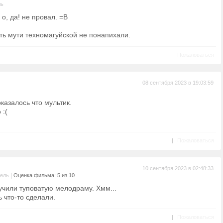
ль
. о, да! не провал. =В
ть мути техномагуйcкой не понапихали.
Пожаловаться
08 сентября 2023 в 19:03:59
казалось что мультик.
 :(
|
Пожаловаться
10 сентября 2023 в 02:48:33
|
тель
Оценка фильма: 5 из 10
учили туповатую мелодраму. Хмм...
ь что-то сделали.
|
Пожаловаться