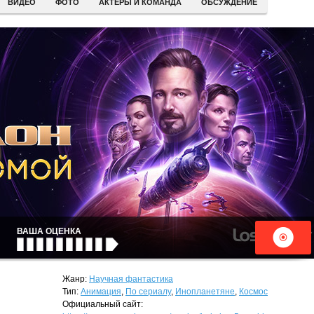
ВИДЕО
ФОТО
АКТЕРЫ И КОМАНДА
ОБСУЖДЕНИЕ
ВАША ОЦЕНКА
Жанр:
Научная фантастика
Тип:
Анимация
,
По сериалу
,
Инопланетяне
,
Космос
Официальный сайт: