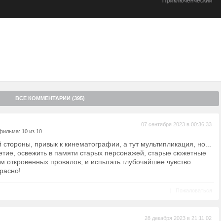
Приключенческий
 Деленн все это время был у него под носом.
ВСЕ КОММЕНТАРИИ (395)
07 сентября 2023 в 00:36:33
фильма: 10 из 10
 стороны, привык к кинематографии, а тут мультипликация, но...
етие, освежить в памяти старых персонажей, старые сюжетные
ом откровенных провалов, и испытать глубочайшее чувство
красно!
|
Пожаловаться
28 декабря 2023 в 21:11:02