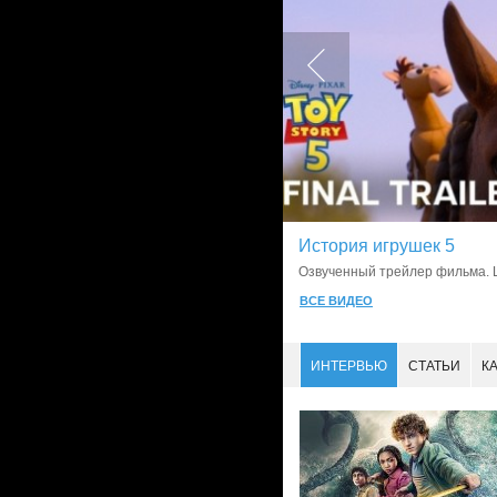
История игрушек 5
LostFilm.TV
Озвученный трейлер фильма. L
ВСЕ ВИДЕО
ИНТЕРВЬЮ
СТАТЬИ
К