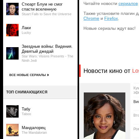
Читайте новости
сериалов
Стюарт Блум не смог
спасти вселенную
Также установите плагин д
Stuart Fails to Save the Universe
Chrome
и
Firefox
.
Лаки
Новые сериалы ждут вас!
Lucky
Звездные войны: Видения.
Девятый джедай
Star Wars: Visions Presents - The
Ninth Jedi
Новости кино от
Lo
ВСЕ НОВЫЕ СЕРИАЛЫ
Ку
ТОП СНИМАЮЩИХСЯ
эф
Ви
Табу
Taboo
Вт
Мандалорец
Ро
The Mandalorian