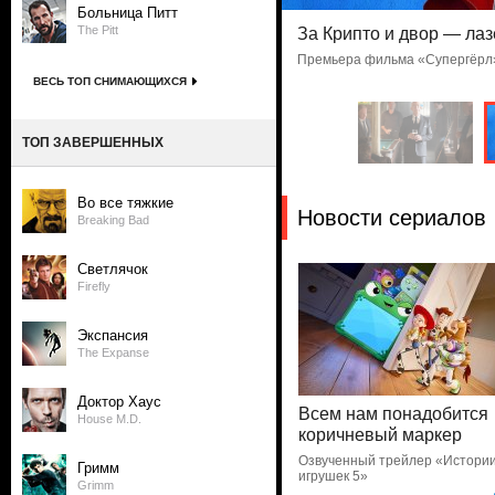
Больница Питт
The Pitt
вшие пивом отрубленные
За Крипто и двор — лаз
Премьера фильма «Супергёрл
 банды «Вестис»
ВЕСЬ ТОП СНИМАЮЩИХСЯ
ТОП ЗАВЕРШЕННЫХ
Во все тяжкие
Новости сериалов
Breaking Bad
Светлячок
Firefly
Экспансия
The Expanse
Доктор Хаус
Всем нам понадобится
House M.D.
коричневый маркер
Озвученный трейлер «Истори
Гримм
игрушек 5»
Grimm