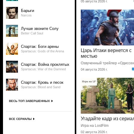
05 августа 2026 г.
Барыги
Narcos
Лучше звоните Солу
Better Call Saul
Спартак: Боги арены
Царь Итаки вернется с
Spartacus: Gods of the Arena
местью
Озвученный трейлер «Одиссе
Спартак: Война проклятых
Spartacus: War of the Damned
04 августа 2026 г.
Спартак: Кровь и песок
Spartacus: Blood and Sand
ВЕСЬ ТОП ЗАВЕРШЕННЫХ
Угадайте кадр из сериа
ВСЕ СЕРИАЛЫ
Игра на LostFilm
02 августа 2026 г.