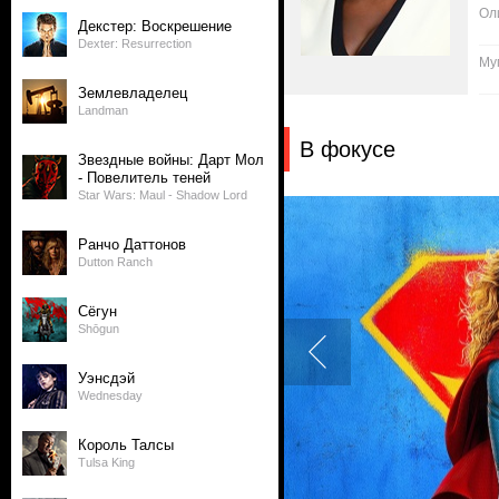
Ол
Декстер: Воскрешение
Dexter: Resurrection
Му
Землевладелец
Landman
В фокусе
Звездные войны: Дарт Мол
- Повелитель теней
Star Wars: Maul - Shadow Lord
Ранчо Даттонов
Dutton Ranch
Сёгун
Shōgun
Уэнсдэй
Wednesday
Король Талсы
Tulsa King
0