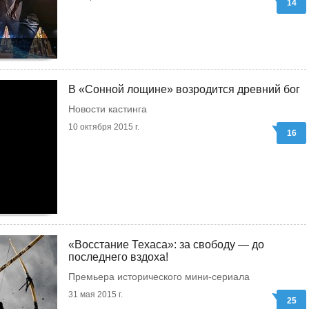
14
В «Сонной лощине» возродится древний бог
Новости кастинга
10 октября 2015 г.
16
«Восстание Техаса»: за свободу — до
последнего вздоха!
Премьера исторического мини-сериала
31 мая 2015 г.
25