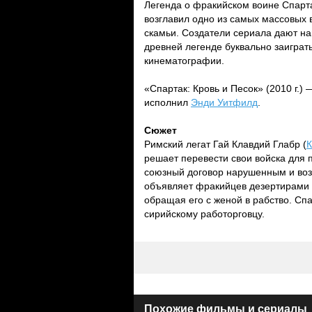
Легенда о фракийском воине Спарта
возглавил одно из самых массовых 
скамьи. Создатели сериала дают на
древней легенде буквально заигра
кинематографии.
«Спартак: Кровь и Песок» (2010 г.)
исполнил
Энди Уитфилд
.
Сюжет
Римский легат Гай Клавдий Глабр (
К
решает перевести свои войска для 
союзный договор нарушенным и воз
объявляет фракийцев дезертирами и
обращая его с женой в рабство. Сп
сирийскому работорговцу.
Похожие фильмы и сериалы