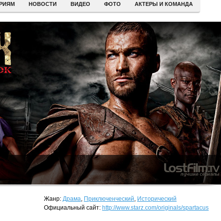
ЕРИЯМ
НОВОСТИ
ВИДЕО
ФОТО
АКТЕРЫ И КОМАНДА
Жанр:
Драма
,
Приключенческий
,
Исторический
Официальный сайт:
http://www.starz.com/originals/spartacus