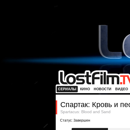
СЕРИАЛЫ
КИНО
НОВОСТИ
ВИДЕО
Спартак: Кровь и пе
Spartacus: Blood and Sand
Статус: Завершен