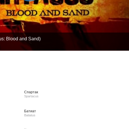
us: Blood and Sand)
Спартак
Spartacus
Батиат
Batiatus