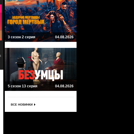
8.2
8
3 сезон 2 серия
04.08.2026
Викинги: Вальхалла
Идущие на смерть
Vikings: Valhalla
Those About to Die
а
Приключенческий, Боевик,
Исторический, Драма
Исторический, Драма
5 сезон 13 серия
04.08.2026
ВСЕ НОВИНКИ