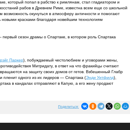
ке, который попал в рабство к римлянам, стал гладиатором и
восстаний рабов в Древнем Риме, известна всем еще со школьной
м возможность окунуться в атмосферу античности и помогают
ть новыми красками благодаря новейшим технологиям
 — первый сезон драмы о Спартаке, в котором роль Спартака
рэйг Паркер
), побуждаемый честолюбием и уговорами жены,
противодействия Митридату, в ответ на что фракийцы считают
вращаются на защиту своих домов от гетов. Взбешенный Глабр
 пленит одного из их лидеров — Спартака (
Энди Уитфилд
),
артака в кандалах отправляют в Капую, а его жену продают
Поделиться: