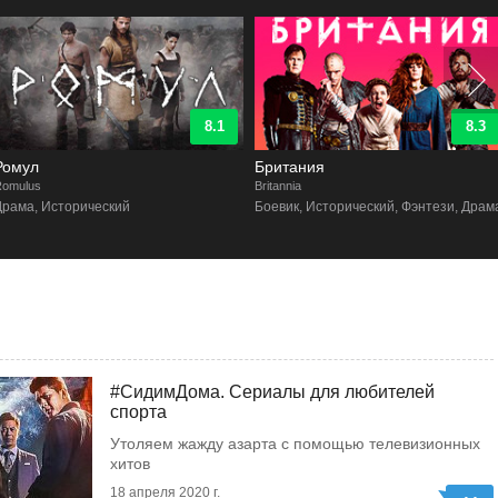
8.1
8.3
Ромул
Британия
Romulus
Britannia
Драма, Исторический
Боевик, Исторический, Фэнтези, Драм
#СидимДома. Сериалы для любителей
спорта
Утоляем жажду азарта с помощью телевизионных
хитов
18 апреля 2020 г.