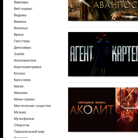
Вампиры
Веб-сериал
Ведьмы
Викинги
Военные
Врачи
Гангстеры
Динозавры
Зомби
Инопланетяне
Короткометражка
Космос
Кроссовер
Магия
Маньяки
Мини-сериал
Мистические существа
Музыка
Мультфильм
Оборотни
Параллельный мир