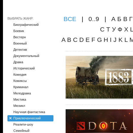
ВCE
|
0..9
|
А
Б
В
Г
ВЫБРАТЬ ЖАНР:
Биографический
С
Т
У
Ф
Х
Боевик
Вестерн
A
B
C
D
E
F
G
H
I
J
K
L
Военный
Детектив
Документальный
Драма
Исторический
Комедия
Комиксы
Криминал
Мелодрама
Мистика
Мюзикл
Научная фантастика
Приключенческий
Реалити-шоу
Семейный