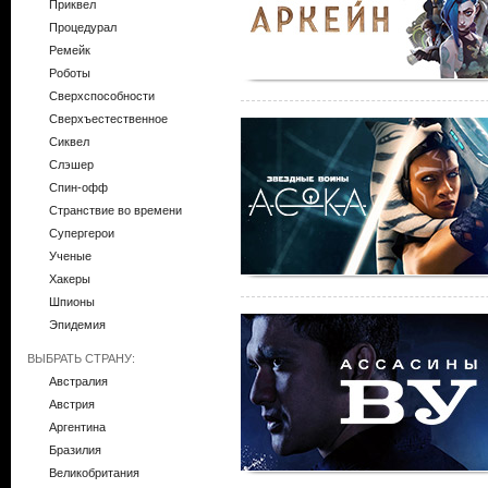
Приквел
Процедурал
Ремейк
Роботы
Сверхспособности
Сверхъестественное
Сиквел
Слэшер
Спин-офф
Странствие во времени
Супергерои
Ученые
Хакеры
Шпионы
Эпидемия
ВЫБРАТЬ СТРАНУ:
Австралия
Австрия
Аргентина
Бразилия
Великобритания