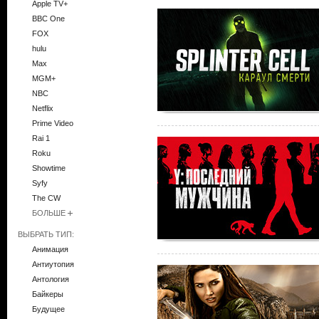
Apple TV+
BBC One
FOX
hulu
Max
MGM+
NBC
Netflix
Prime Video
Rai 1
Roku
Showtime
Syfy
The CW
БОЛЬШЕ
ВЫБРАТЬ ТИП:
Анимация
Антиутопия
Антология
Байкеры
Будущее