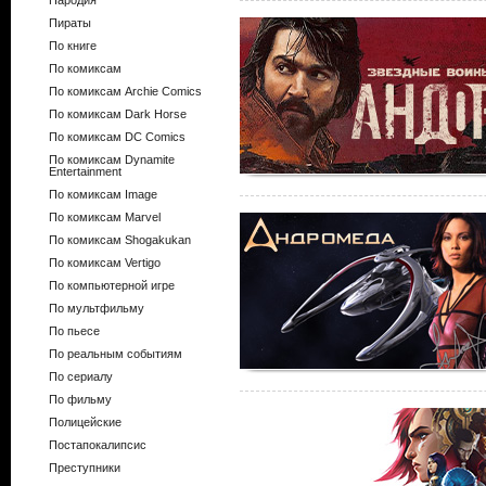
Пародия
Пираты
По книге
По комиксам
По комиксам Archie Comics
По комиксам Dark Horse
По комиксам DC Comics
По комиксам Dynamite
Entertainment
По комиксам Image
По комиксам Marvel
По комиксам Shogakukan
По комиксам Vertigo
По компьютерной игре
По мультфильму
По пьесе
По реальным событиям
По сериалу
По фильму
Полицейские
Постапокалипсис
Преступники