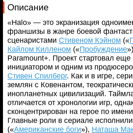
Описание
«Halo» — это экранизация одноиме
франшизы в жанре боевой фантаст
сценаристами
Стивеном Кэйном
(«
Кайлом Килленом
(«
Пробуждение
»
Paramount+. Проект стартовал еще в
инициатором и одним из продюсеро
Стивен Спилберг
. Как и в игре, се
землян с Ковенантом, теократичес
инопланетных цивилизаций. Таймл
отличается от хронологии игр, одна
сконцентрирован на герое по имен
Главные роли в сериале исполнил
(«
Американские боги
»),
Наташа Ма