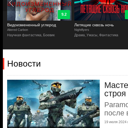
9.2
Видоизмененный углерод
Летящие сквозь ночь
Altered Carbon
Nightflyers
Научная фантастика, Боевик
Драма, Ужасы, Фантастика
Новости
Масте
строя
Paramo
после 
19 июля 2024 г