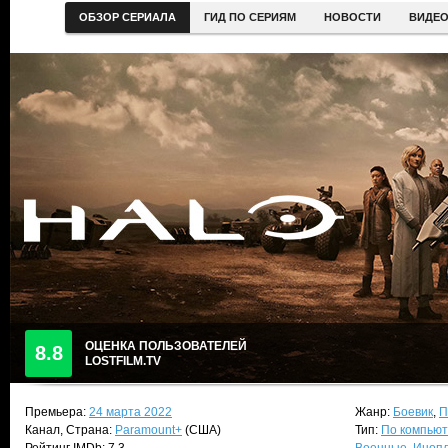
ОБЗОР СЕРИАЛА
ГИД ПО СЕРИЯМ
НОВОСТИ
ВИДЕ
ОЦЕНКА ПОЛЬЗОВАТЕЛЕЙ
8.8
LOSTFILM.TV
Премьера:
24 марта 2022
Жанр:
Боевик
,
П
Канал, Страна:
Paramount+
(США)
Тип:
По компьют