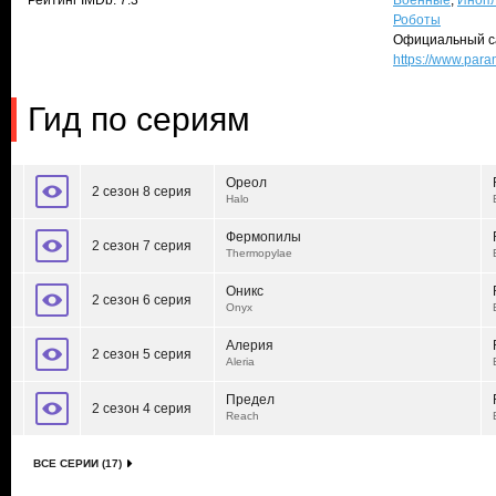
Рейтинг IMDb: 7.3
Военные
,
Иноп
Роботы
Официальный с
https://www.par
Гид по сериям
Ореол
2 сезон 8 серия
Halo
Фермопилы
2 сезон 7 серия
Thermopylae
Оникс
2 сезон 6 серия
Onyx
Алерия
2 сезон 5 серия
Aleria
Предел
2 сезон 4 серия
Reach
ВСЕ СЕРИИ (17)