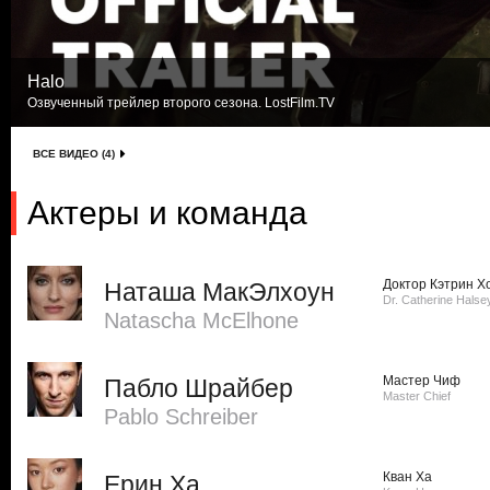
Halo
Озвученный трейлер второго сезона. LostFilm.TV
ВСЕ ВИДЕО (4)
Актеры и команда
Доктор Кэтрин Х
Наташа МакЭлхоун
Dr. Catherine Halse
Natascha McElhone
Мастер Чиф
Пабло Шрайбер
Master Chief
Pablo Schreiber
Кван Ха
Ерин Ха