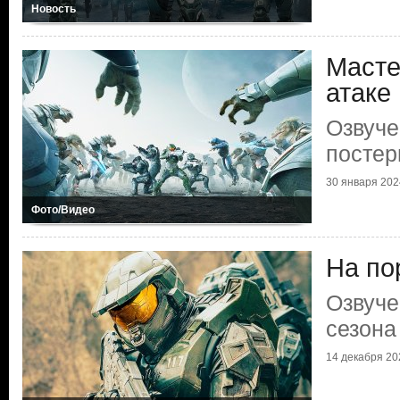
Новость
Масте
атаке
Озвуче
постер
30 января 2024
Фото/Видео
На по
Озвуче
сезона
14 декабря 202