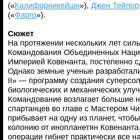
(«
Калифорникейшн
»),
Джен Тейлор
(«
Фарго
»).
Сюжет
На протяжении нескольких лет сил
Командования Объединенных Наций
Империей Ковенанта, постепенно с
Однако земные ученые разработали
II» — программу создания суперсо
биологических и механических улу
Командование возлагает большие 
спартанцев во главе с Мастером Ч
прибывает на одну из планет, чтоб
колонию от инопланетян Ковенанта,
операции гибнет практически все н