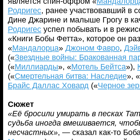
является спин-оффом «
Мандалорц
Родригес
, ранее участвовавший в с
Дине Джарине и малыше Грогу в ка
Родригес
успел побывать и в режис
«Книги Бобы Фетта», которое он ра
«
Мандалорца
»
Джоном Фавро
,
Дэй
(«
Звездные войны: Бракованная па
(«
Миллиарды
», «
Мотель Бейтса
»),
(«
Смертельная битва: Наследие
», «
Брайс Даллас Ховард
(«
Черное зер
Сюжет
«Её бросили умирать в песках Тату
судьба иногда вмешивается, чтоб
несчастных»
, — сказал как-то Боба