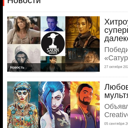
Новости
Хитро
супер
далек
Победи
«Сату
27 октября 202
Новость
Любов
мульт
Объяв
Creati
05 сентября 20