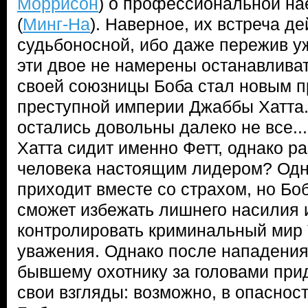
Моррисон
) о профессиональной н
(
Минг-На
). Наверное, их встреча д
судьбоносной, ибо даже пережив у
эти двое не намерены останавлива
своей союзницы Боба стал новым 
преступной империи Джаббы Хатта
остались довольны далеко не все..
Хатта сидит именно Фетт, однако р
человека настоящим лидером? Одни
приходит вместе со страхом, но Бо
сможет избежать лишнего насилия 
контролировать криминальный мир
уважения. Однако после нападени
бывшему охотнику за головами при
свои взгляды: возможно, в опасност