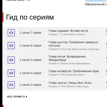
Рейтинг IMDb: 7.6
Параллельный 
Официальный с
Гид по сериям
Глава седьмая. Во имя чести
1 сезон 7 серия
Chapter 7: In the Name of Honor
Глава шестая. Появление чужака из
1 сезон 6 серия
пустыни
Chapter 6: From the Desert Comes a Stranger
Глава пятая. Возвращение
1 сезон 5 серия
Мандалорца
Chapter 5: Return of the Mandalorian
Глава четвёртая. Приближение бури
1 сезон 4 серия
Chapter 4: The Gathering Storm
Глава третья. Улицы Мос-Эспы
1 сезон 3 серия
Chapter 3: The Streets of Mos Espa
ВСЕ СЕРИИ (7)