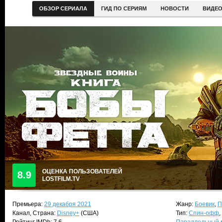
ОБЗОР СЕРИАЛА
ГИД ПО СЕРИЯМ
НОВОСТИ
ВИДЕ
ОЦЕНКА ПОЛЬЗОВАТЕЛЕЙ
8.9
LOSTFILM.TV
Премьера:
29 декабря 2021
Жанр:
Боевик
,
П
Канал, Страна:
Disney+
(США)
Тип:
Спин-офф
,