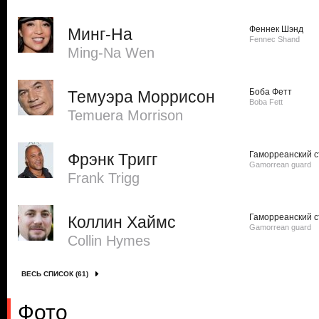
Феннек Шэнд
Минг-На
Fennec Shand
Ming-Na Wen
Боба Фетт
Темуэра Моррисон
Boba Fett
Temuera Morrison
Гаморреанский 
Фрэнк Тригг
Gamorrean guard
Frank Trigg
Гаморреанский 
Коллин Хаймс
Gamorrean guard
Collin Hymes
ВЕСЬ СПИСОК (61)
Фото