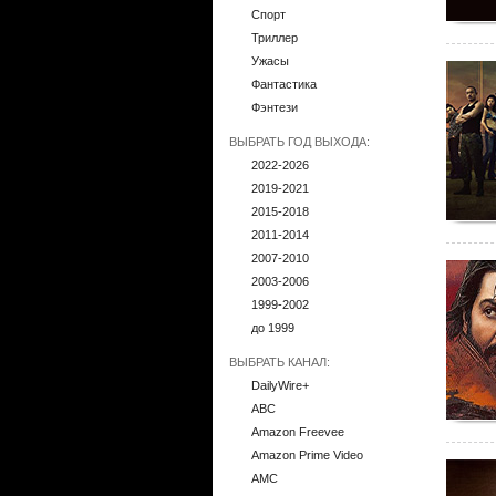
Спорт
Триллер
Ужасы
Фантастика
Фэнтези
ВЫБРАТЬ ГОД ВЫХОДА:
2022-2026
2019-2021
2015-2018
2011-2014
2007-2010
2003-2006
1999-2002
до 1999
ВЫБРАТЬ КАНАЛ:
DailyWire+
ABC
Amazon Freevee
Amazon Prime Video
AMC