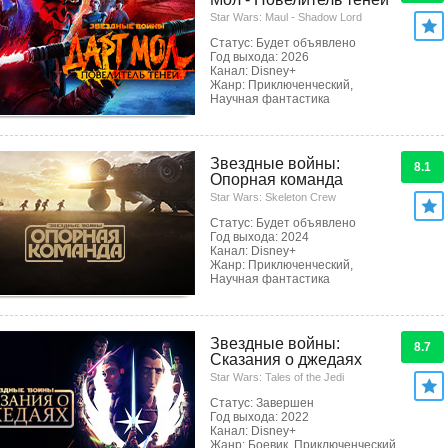
Star Wars: Maul - Shadow Lord
Статус: Будет объявлено
Год выхода: 2026
Канал: Disney+
Жанр: Приключенческий,
Научная фантастика
Звездные войны:
8.1
Опорная команда
Star Wars: Skeleton Crew
Статус: Будет объявлено
Год выхода: 2024
Канал: Disney+
Жанр: Приключенческий,
Научная фантастика
Звездные войны:
8.7
Сказания о джедаях
Star Wars: Tales of the Jedi
Статус: Завершен
Год выхода: 2022
Канал: Disney+
Жанр: Боевик, Приключенческий,