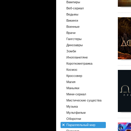
Вампиры
Веб-сериал
Ведьмы
Викинги
Военные
Врачи
Гангстеры
Динозавры
Зомби
Инопланетяне
Короткометражка
Космос
Кроссовер
Магия
Маньяки
Мини-сериал
Мистические существа
Музыка
Мультфильм
Оборотни
Параллельный мир