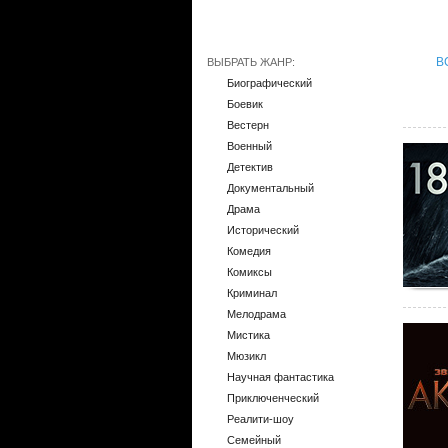
В
ВЫБРАТЬ ЖАНР:
Биографический
Боевик
Вестерн
Военный
Детектив
Документальный
Драма
Исторический
Комедия
Комиксы
Криминал
Мелодрама
Мистика
Мюзикл
Научная фантастика
Приключенческий
Реалити-шоу
Семейный