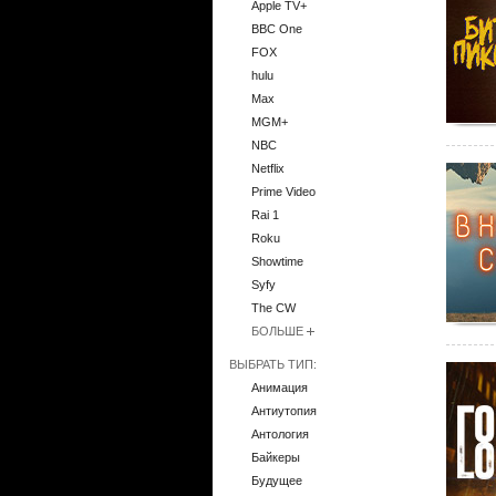
Apple TV+
BBC One
FOX
hulu
Max
MGM+
NBC
Netflix
Prime Video
Rai 1
Roku
Showtime
Syfy
The CW
БОЛЬШЕ
ВЫБРАТЬ ТИП:
Анимация
Антиутопия
Антология
Байкеры
Будущее