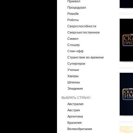
Приквел
Процедурал
Ремейк
Роботы
Сверхспособности
Сверхъестественное
Сиквел
Слэшер
Спин-офф
Странствие во времени
Супергерои
Ученые
Хакеры
Шпионы
Эпидемия
ВЫБРАТЬ СТРАНУ:
Австралия
Австрия
Аргентина
Бразилия
Великобритания