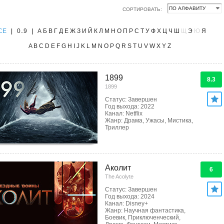
СОРТИРОВАТЬ:
CE
|
0..9
|
А
Б
В
Г
Д
Е
Ж
З
И
Й
К
Л
М
Н
О
П
Р
С
Т
У
Ф
Х
Ц
Ч
Ш
Щ
Э
Ю
Я
A
B
C
D
E
F
G
H
I
J
K
L
M
N
O
P
Q
R
S
T
U
V
W
X
Y
Z
1899
8.3
1899
Статус: Завершен
Год выхода: 2022
Канал: Netflix
Жанр: Драма, Ужасы, Мистика,
Триллер
Аколит
6
The Acolyte
Статус: Завершен
Год выхода: 2024
Канал: Disney+
Жанр: Научная фантастика,
Боевик, Приключенческий,