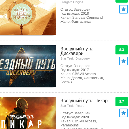
Stargate Origins
Статус: Завершен
Год выхода: 2018
Канал: Stargate Command
Жанр: Фантастика
Звездный путь:
8.3
Дискавери
Star Trek: Discovery
Статус: Завершен
Год выхода: 2017
Канал: CBS All Access
Жанр: Драма, Фантастика,
Боевик
Звездный путь: Пикар
8.7
Star Trek: Picard
Статус: Завершен
Год выхода: 2020
Канал: CBS All Access,
Paramount+