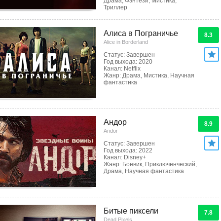
Драма, Фэнтези, Мистика,
Триллер
Алиса в Пограничье
8.3
Alice in Borderland
Статус: Завершен
Год выхода: 2020
Канал: Netflix
Жанр: Драма, Мистика, Научная
фантастика
Андор
8.9
Andor
Статус: Завершен
Год выхода: 2022
Канал: Disney+
Жанр: Боевик, Приключенческий,
Драма, Научная фантастика
Битые пиксели
7.8
Dead Pixels