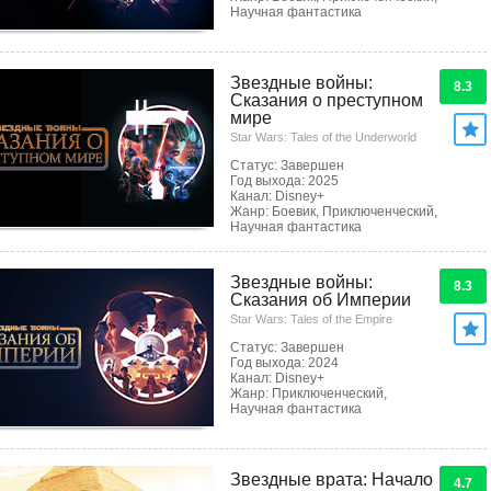
Научная фантастика
Звездные войны:
8.3
Сказания о преступном
мире
Star Wars: Tales of the Underworld
Статус: Завершен
Год выхода: 2025
Канал: Disney+
Жанр: Боевик, Приключенческий,
Научная фантастика
Звездные войны:
8.3
Сказания об Империи
Star Wars: Tales of the Empire
Статус: Завершен
Год выхода: 2024
Канал: Disney+
Жанр: Приключенческий,
Научная фантастика
Звездные врата: Начало
4.7