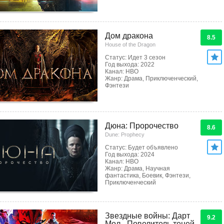
Дом дракона
8.5
House of the Dragon
Статус: Идет 3 сезон
Год выхода: 2022
Канал: HBO
Жанр: Драма, Приключенческий,
Фэнтези
Дюна: Пророчество
8.6
Dune: Prophecy
Статус: Будет объявлено
Год выхода: 2024
Канал: HBO
Жанр: Драма, Научная
фантастика, Боевик, Фэнтези,
Приключенческий
Звездные войны: Дарт
9.2
Мол - Повелитель теней