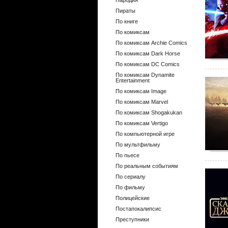
Пародия
Пираты
По книге
По комиксам
По комиксам Archie Comics
По комиксам Dark Horse
По комиксам DC Comics
По комиксам Dynamite
Entertainment
По комиксам Image
По комиксам Marvel
По комиксам Shogakukan
По комиксам Vertigo
По компьютерной игре
По мультфильму
По пьесе
По реальным событиям
По сериалу
По фильму
Полицейские
Постапокалипсис
Преступники