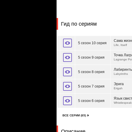
Гид по сериям
Сама жизн
5 сезон 10 серия
Life, Itself
Точка Лаг
5 сезон 9 серия
Lagrange Poi
Лабиринт
5 сезон 8 серия
Labyrinths
Эрига
5 сезон 7 серия
Erigah
Язык свис
5 сезон 6 серия
Whistlespeak
ВСЕ СЕРИИ (65)
Описание