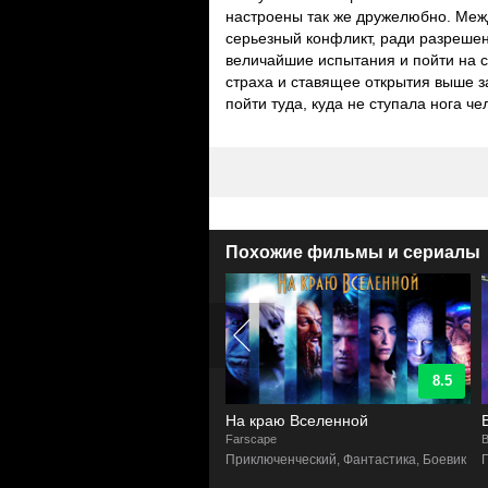
настроены так же дружелюбно. Меж
серьезный конфликт, ради разрешен
величайшие испытания и пойти на с
страха и ставящее открытия выше з
пойти туда, куда не ступала нога чел
Похожие фильмы и сериалы
8.9
8.5
здный крейсер Галактика
На краю Вселенной
eStar Galactica
Farscape
B
а, Фантастика, Боевик,
Приключенческий, Фантастика, Боевик
люченческий