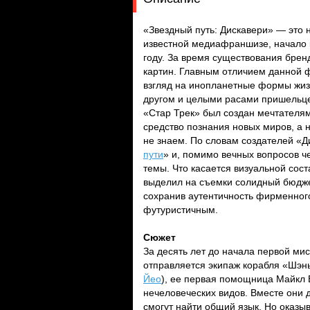
«Звездный путь: Дискавери» — это 
известной медиафраншизе, начало 
году. За время существования брен
картин. Главным отличием данной ф
взгляд на инопланетные формы жизн
другом и целыми расами пришельцев
«Стар Трек» был создан мечтателями
средство познания новых миров, а н
не знаем. По словам создателей «Д
пути
» и, помимо вечных вопросов ч
темы. Что касается визуальной сос
выделил на съемки солидный бюджет
сохранив аутентичность фирменного
футуристичным.
Сюжет
За десять лет до начала первой ми
отправляется экипаж корабля «Шэнь
Йео
), ее первая помощница Майкл 
нечеловеческих видов. Вместе они 
смогут найти общий язык. Но оказы