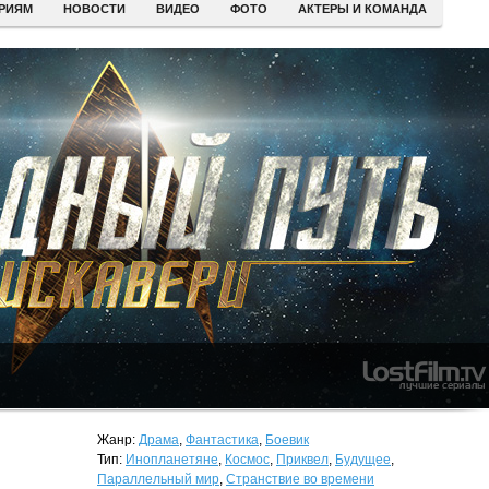
ЕРИЯМ
НОВОСТИ
ВИДЕО
ФОТО
АКТЕРЫ И КОМАНДА
Жанр:
Драма
,
Фантастика
,
Боевик
Тип:
Инопланетяне
,
Космос
,
Приквел
,
Будущее
,
Параллельный мир
,
Странствие во времени