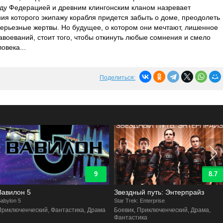
ду Федерацией и древним клингонским кланом назревает
ия которого экипажу корабля придется забыть о доме, преодолеть
ерьезные жертвы. Но будущее, о котором они мечтают, лишенное
авоеваний, стоит того, чтобы откинуть любые сомнения и смело
овека...
Поделиться:
9
8.7
Вавилон 5
Звездный путь: Энтерпрайз
abylon 5
Star Trek: Enterprise
Приключенческий, Фантастика, Драма
Боевик, Приключенческий, Драма,
Фантастика