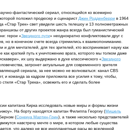
научно-фантастический сериал, относящийся ко всемирно
которой положил продюсер и сценарист
Джин Родденберри
в 1964
да «Стар Трек» свет увидели шесть телешоу и 13 полнометражных
раншизы от других проектов жанра всегда был гуманистический
и: герои «
Звездного пути
» неоднократно конфликтовали друг с
, но в конечном счете всегда стремились к взаимопониманию.
 и для мечтателей, для тех зрителей, кто воспринимает науку как
е как краткий путь к уничтожению врага, которого мы толком даже
искавери», их шоу выдержано в духе классического «
Звездного
еловечества, затронет актуальные для современного зрителя
тавляющей сериала, за нее можно не волноваться: канал CBS
, и команда за кадром приложила все усилия к тому, чтобы,
 стиля «Стар Трека», освежить его и сделать более
ссии капитана Кирка исследовать новые миры и формы жизни
чжоу». На борту находятся капитан Филиппа Георгиу (
Мишель
Бернэм (
Сонекуа Мартин-Грин
), а также несколько представителей
движутся навстречу мечте о мире, в котором любые существа
вается, что далеко не все инопланетные расы во вселенной